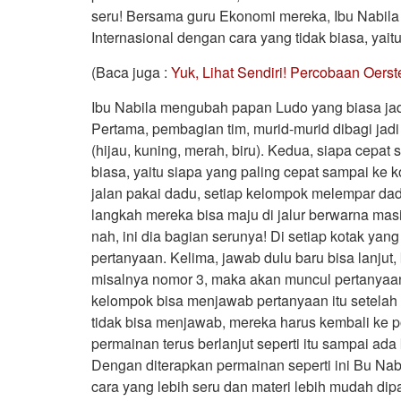
seru! Bersama guru Ekonomi mereka, Ibu Nabila
Internasional dengan cara yang tidak biasa, ya
(Baca juga :
Yuk, Lihat Sendiri! Percobaan Oerst
Ibu Nabila mengubah papan Ludo yang biasa jadi a
Pertama, pembagian tim, murid-murid dibagi jad
(hijau, kuning, merah, biru). Kedua, siapa cepa
biasa, yaitu siapa yang paling cepat sampai ke k
jalan pakai dadu, setiap kelompok melempar da
langkah mereka bisa maju di jalur berwarna mas
nah, ini dia bagian serunya! Di setiap kotak ya
pertanyaan. Kelima, jawab dulu baru bisa lanjut,
misalnya nomor 3, maka akan muncul pertanyaan 
kelompok bisa menjawab pertanyaan itu setelah be
tidak bisa menjawab, mereka harus kembali ke po
permainan terus berlanjut seperti itu sampai ada
Dengan diterapkan permainan seperti ini Bu Na
cara yang lebih seru dan materi lebih mudah dip