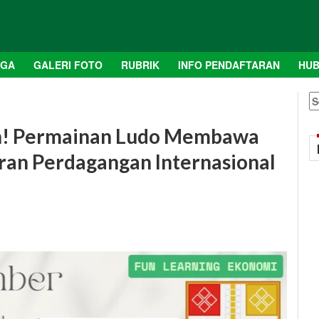
AGA
GALERI FOTO
RUBRIK
INFO PENDAFTARAN
HUB
S
fo
an! Permainan Ludo Membawa
an Perdagangan Internasional