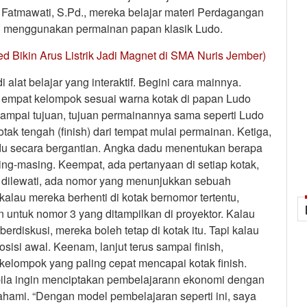
 Fatmawati, S.Pd., mereka belajar materi Perdagangan
itu menggunakan permainan papan klasik Ludo.
ed Bikin Arus Listrik Jadi Magnet di SMA Nuris Jember)
lat belajar yang interaktif. Begini cara mainnya.
i empat kelompok sesuai warna kotak di papan Ludo
t sampai tujuan, tujuan permainannya sama seperti Ludo
otak tengah (finish) dari tempat mulai permainan. Ketiga,
du secara bergantian. Angka dadu menentukan berapa
ing-masing. Keempat, ada pertanyaan di setiap kotak,
ng dilewati, ada nomor yang menunjukkan sebuah
 kalau mereka berhenti di kotak bernomor tertentu,
untuk nomor 3 yang ditampilkan di proyektor. Kalau
rdiskusi, mereka boleh tetap di kotak itu. Tapi kalau
sisi awal. Keenam, lanjut terus sampai finish,
 kelompok yang paling cepat mencapai kotak finish.
bila ingin menciptakan pembelajarann ekonomi dengan
ahami. “Dengan model pembelajaran seperti ini, saya