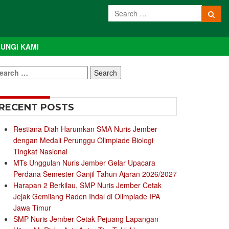
UNGI KAMI
earch
r:
RECENT POSTS
Restiana Diah Harumkan SMA Nuris Jember
dengan Medali Perunggu Olimpiade Biologi
Tingkat Nasional
MTs Unggulan Nuris Jember Gelar Upacara
Perdana Semester Ganjil Tahun Ajaran 2026/2027
Harapan 2 Berkilau, SMP Nuris Jember Cetak
Jejak Gemilang Raden Ihdal di Olimpiade IPA
Jawa Timur
SMP Nuris Jember Cetak Pejuang Lapangan