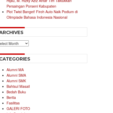
Hijau, M. Rizky Aziz Antar Tim Taklukkan
Persaingan Porseni Kabupaten
Plot Twist Banget! Firoh Auto Naik Podium di
Olimpiade Bahasa Indonesia Nasional
ARCHIVES
chives
CATEGORIES
Alumni MA
Alumni SMA
Alumni SMK
Bahtsul Masail
Bedah Buku
Berita
Fasilitas
GALERI FOTO