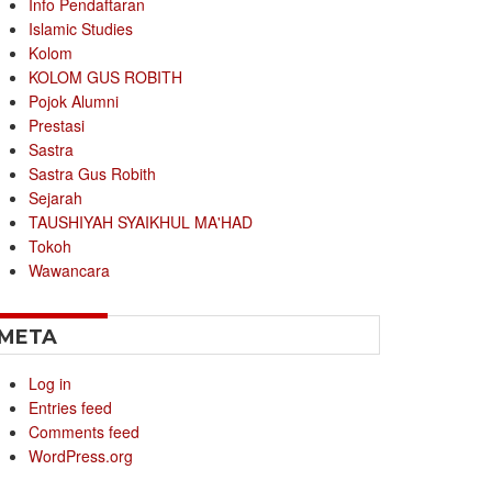
Info Pendaftaran
Islamic Studies
Kolom
KOLOM GUS ROBITH
Pojok Alumni
Prestasi
Sastra
Sastra Gus Robith
Sejarah
TAUSHIYAH SYAIKHUL MA'HAD
Tokoh
Wawancara
META
Log in
Entries feed
Comments feed
WordPress.org