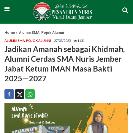
,
Home
Alumni SMA
Pojok Alumni
ALUMNI SMA
,
POJOK ALUMNI
27/07/2025
1151
Jadikan Amanah sebagai Khidmah,
Alumni Cerdas SMA Nuris Jember
Jabat Ketum IMAN Masa Bakti
2025—2027