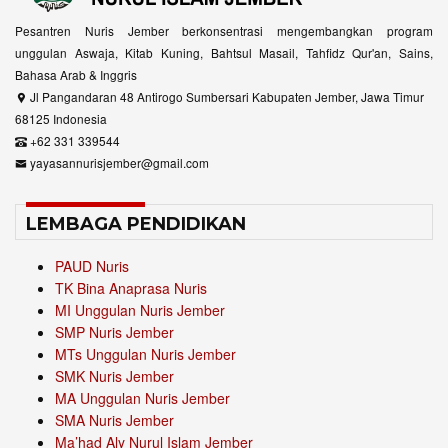
Pesantren Nuris Jember berkonsentrasi mengembangkan program
unggulan Aswaja, Kitab Kuning, Bahtsul Masail, Tahfidz Qur'an, Sains,
Bahasa Arab & Inggris
Jl Pangandaran 48 Antirogo Sumbersari Kabupaten Jember, Jawa Timur
68125 Indonesia
+62 331 339544
yayasannurisjember@gmail.com
LEMBAGA PENDIDIKAN
PAUD Nuris
TK Bina Anaprasa Nuris
MI Unggulan Nuris Jember
SMP Nuris Jember
MTs Unggulan Nuris Jember
SMK Nuris Jember
MA Unggulan Nuris Jember
SMA Nuris Jember
Ma’had Aly Nurul Islam Jember