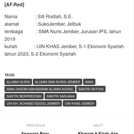
[AF.Red]
Nama : Siti Rodiah, S.E.
alamat : SukoJember, Jelbuk
lembaga : SMA Nuris Jember, Jurusan IPS, tahun
2019
kuliah : UIN KHAS Jember, S-1 Ekonomi Syariah
tahun 2023; S-2 Ekonomi Syariah
TAGS:
,
ALUMNI NURIS
ALUMNI SMA NURIS JEMBER
IMAN
IMAN (IKATAN MAHASISWA ALUMNI NURIS)
SANTRI AKTIVIS
SANTRI BERPRESTASI
SANTRI SARJANA
UIN KH. ACHMAD SIDDIQ JEMBER
UIN KHAS JEMBER
PREVIOUS
NEXT
Anggota Baru,
Khatam 9 Kitab dan