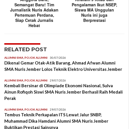
Semangat Baru! Tim
Pengalaman Ikut NSEP,
Jurnalistik Nuris Adakan
Siswa MA Unggulan
Pertemuan Perdana,
Nuris ini juga
Siap Cetak Jurnalis
Berprestasi
Hebat
RELATED POST
ALUMNI SMA
,
POJOK ALUMNI
30/07/2026
Dikenal Gemar Otak-Atik Barang, Ahmad Afwan Alumni
SMA Nuris Jember Lolos Teknik Elektro Universitas Jember
ALUMNI SMA
,
POJOK ALUMNI
29/07/2026
Kembali Bersinar di Olimpiade Ekonomi Nasional, Sulva
Ainun Rofiqoh Siswi SMA Nuris Jember Berhasil Raih Medali
Perak
ALUMNI SMA
,
POJOK ALUMNI
29/07/2026
Tembus Teknik Perkapalan ITS Lewat Jalur SNBP,
Muhammad Dika Hamdani Alumni SMA Nuris Jember
Buktikan Prestasi Sainsnya