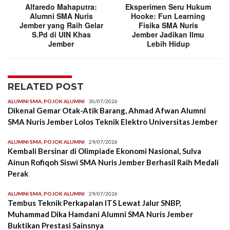
Alfaredo Mahaputra:
Eksperimen Seru Hukum
Alumni SMA Nuris
Hooke: Fun Learning
Jember yang Raih Gelar
Fisika SMA Nuris
S.Pd di UIN Khas
Jember Jadikan Ilmu
Jember
Lebih Hidup
RELATED POST
ALUMNI SMA
,
POJOK ALUMNI
30/07/2026
Dikenal Gemar Otak-Atik Barang, Ahmad Afwan Alumni
SMA Nuris Jember Lolos Teknik Elektro Universitas Jember
ALUMNI SMA
,
POJOK ALUMNI
29/07/2026
Kembali Bersinar di Olimpiade Ekonomi Nasional, Sulva
Ainun Rofiqoh Siswi SMA Nuris Jember Berhasil Raih Medali
Perak
ALUMNI SMA
,
POJOK ALUMNI
29/07/2026
Tembus Teknik Perkapalan ITS Lewat Jalur SNBP,
Muhammad Dika Hamdani Alumni SMA Nuris Jember
Buktikan Prestasi Sainsnya