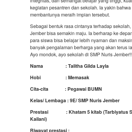
integritas, dan semangat belajar yang tinggi, kua
kegiatan pesantren dan sekolah. Ia yakin bahw
membantunya meraih impian tersebut.
Sebagai bentuk rasa cintanya terhadap sekola
Jember bisa semakin maju. Ia berharap ke depan s
para siswa bisa belajar lebih nyaman dan maks
banyak pengalaman berharga yang akan terus ia
Ayo mondok, ayo sekolah di SMP Nuris Jember!!
Nama : Talitha Gilda Layla
Hobi : Memasak
Cita-cita : Pegawai BUMN
Kelas/ Lembaga : 9E/ SMP Nuris Jember
Prestasi : Khatam 5 kitab (Tarbiyatus Sh
Kailani)
Riwayat prestasi :