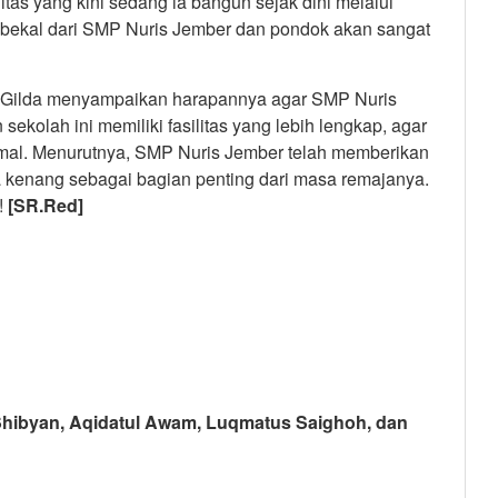
litas yang kini sedang ia bangun sejak dini melalui
a bekal dari SMP Nuris Jember dan pondok akan sangat
h, Gilda menyampaikan harapannya agar SMP Nuris
ekolah ini memiliki fasilitas yang lebih lengkap, agar
imal. Menurutnya, SMP Nuris Jember telah memberikan
 kenang sebagai bagian penting dari masa remajanya.
!
[SR.Red]
ibyan, Aqidatul Awam, Luqmatus Saighoh, dan