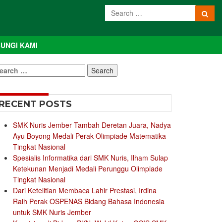
UNGI KAMI
earch
r:
RECENT POSTS
SMK Nuris Jember Tambah Deretan Juara, Nadya
Ayu Boyong Medali Perak Olimpiade Matematika
Tingkat Nasional
Spesialis Informatika dari SMK Nuris, Ilham Sulap
Ketekunan Menjadi Medali Perunggu Olimpiade
Tingkat Nasional
Dari Ketelitian Membaca Lahir Prestasi, Irdina
Raih Perak OSPENAS Bidang Bahasa Indonesia
untuk SMK Nuris Jember