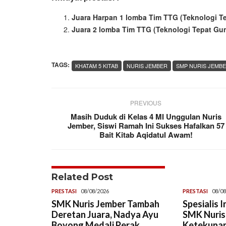
Juara Harpan 1 lomba Tim TTG (Teknologi Te
Juara 2 lomba Tim TTG (Teknologi Tepat Guna
TAGS:
KHATAM 5 KITAB
NURIS JEMBER
SMP NURIS JEMB
PREVIOUS
Masih Duduk di Kelas 4 MI Unggulan Nuris
Jember, Siswi Ramah Ini Sukses Hafalkan 57
Bait Kitab Aqidatul Awam!
Related Post
PRESTASI
08/08/2026
PRESTASI
08/08
SMK Nuris Jember Tambah
Spesialis 
Deretan Juara, Nadya Ayu
SMK Nuris,
Boyong Medali Perak
Ketekunan