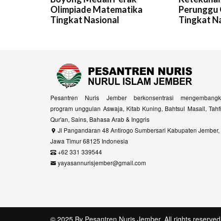
Olimpiade Matematika
Perunggu 
Tingkat Nasional
Tingkat N
Pesantren Nuris Jember berkonsentrasi mengembangk
program unggulan Aswaja, Kitab Kuning, Bahtsul Masail, Tahf
Qur'an, Sains, Bahasa Arab & Inggris
Jl Pangandaran 48 Antirogo Sumbersari Kabupaten Jember,
Jawa Timur 68125 Indonesia
+62 331 339544
yayasannurisjember@gmail.com
© 2025 By
Pesantren Nuris Jember
. All rights reserved