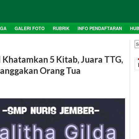
AGA
GALERI FOTO
RUBRIK
INFO PENDAFTARAN
HUB
S
fo
l Khatamkan 5 Kitab, Juara TTG,
anggakan Orang Tua