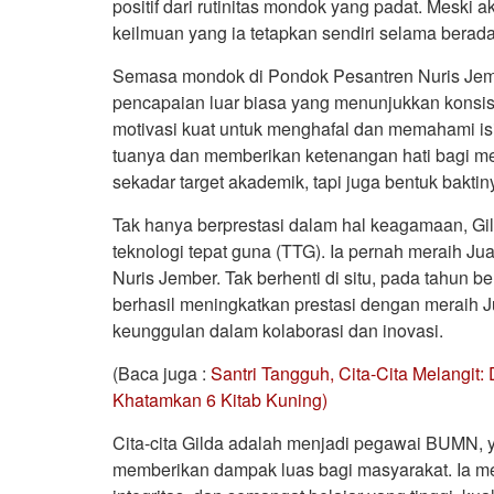
positif dari rutinitas mondok yang padat. Meski a
keilmuan yang ia tetapkan sendiri selama berad
Semasa mondok di Pondok Pesantren Nuris Jembe
pencapaian luar biasa yang menunjukkan konsis
motivasi kuat untuk menghafal dan memahami isi
tuanya dan memberikan ketenangan hati bagi me
sekadar target akademik, tapi juga bentuk bakti
Tak hanya berprestasi dalam hal keagamaan, G
teknologi tepat guna (TTG). Ia pernah meraih J
Nuris Jember. Tak berhenti di situ, pada tahun b
berhasil meningkatkan prestasi dengan meraih Ju
keunggulan dalam kolaborasi dan inovasi.
(Baca juga :
Santri Tangguh, Cita-Cita Melangit
Khatamkan 6 Kitab Kuning)
Cita-cita Gilda adalah menjadi pegawai BUMN, y
memberikan dampak luas bagi masyarakat. Ia men