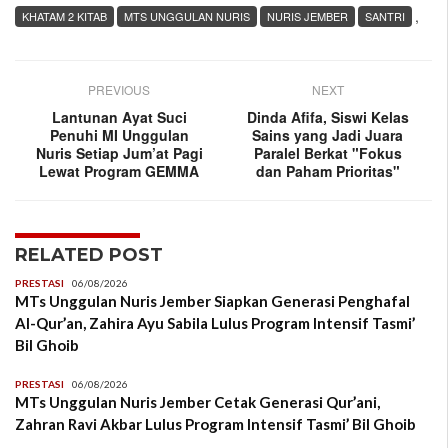
,
KHATAM 2 KITAB
MTS UNGGULAN NURIS
NURIS JEMBER
SANTRI
PREVIOUS
NEXT
Lantunan Ayat Suci
Dinda Afifa, Siswi Kelas
Penuhi MI Unggulan
Sains yang Jadi Juara
Nuris Setiap Jum’at Pagi
Paralel Berkat "Fokus
Lewat Program GEMMA
dan Paham Prioritas"
RELATED POST
PRESTASI
06/08/2026
MTs Unggulan Nuris Jember Siapkan Generasi Penghafal
Al-Qur’an, Zahira Ayu Sabila Lulus Program Intensif Tasmi’
Bil Ghoib
PRESTASI
06/08/2026
MTs Unggulan Nuris Jember Cetak Generasi Qur’ani,
Zahran Ravi Akbar Lulus Program Intensif Tasmi’ Bil Ghoib