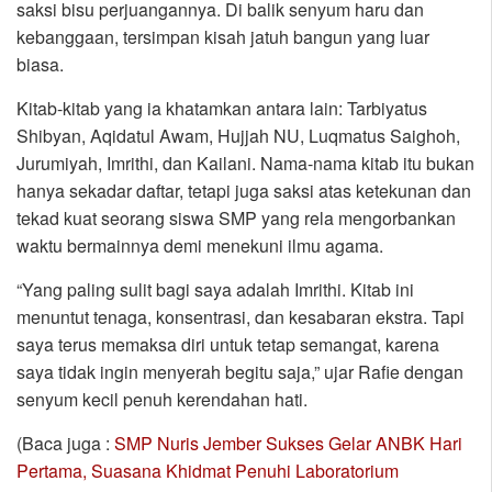
saksi bisu perjuangannya. Di balik senyum haru dan
kebanggaan, tersimpan kisah jatuh bangun yang luar
biasa.
Kitab-kitab yang ia khatamkan antara lain: Tarbiyatus
Shibyan, Aqidatul Awam, Hujjah NU, Luqmatus Saighoh,
Jurumiyah, Imrithi, dan Kailani. Nama-nama kitab itu bukan
hanya sekadar daftar, tetapi juga saksi atas ketekunan dan
tekad kuat seorang siswa SMP yang rela mengorbankan
waktu bermainnya demi menekuni ilmu agama.
“Yang paling sulit bagi saya adalah Imrithi. Kitab ini
menuntut tenaga, konsentrasi, dan kesabaran ekstra. Tapi
saya terus memaksa diri untuk tetap semangat, karena
saya tidak ingin menyerah begitu saja,” ujar Rafie dengan
senyum kecil penuh kerendahan hati.
(Baca juga :
SMP Nuris Jember Sukses Gelar ANBK Hari
Pertama, Suasana Khidmat Penuhi Laboratorium