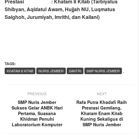
Prestasi : Khatam 8 Kitab (
Tarbiyatus
Shibyan, Aqidatul Awam, Hujjah NU, Luqmatus
Saighoh, Jurumiyah, Imrithi, dan Kailani
)
TAGS:
,
KHATAM 8 KITAB
NURIS JEMBER
SANTRI
SMP NURIS JEMBER
PREVIOUS
NEXT
SMP Nuris Jember
Rafa Putra Khadafi Raih
Sukses Gelar ANBK Hari
Prestasi Gemilang,
Pertama, Suasana
Khatam Enam Kitab
Khidmat Penuhi
Kuning Sekaligus di
Laboratorium Komputer
SMP Nuris Jember