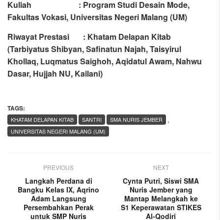
Kuliah : Program Studi Desain Mode,
Fakultas Vokasi, Universitas Negeri Malang (UM)
Riwayat Prestasi :
Khatam Delapan Kitab
(Tarbiyatus Shibyan, Safinatun Najah, Taisyirul
Khollaq, Luqmatus Saighoh, Aqidatul Awam, Nahwu
Dasar, Hujjah NU, Kailani)
TAGS:
,
KHATAM DELAPAN KITAB
SANTRI
SMA NURIS JEMBER
UNIVERSITAS NEGERI MALANG (UM)
PREVIOUS
NEXT
Langkah Perdana di
Cynta Putri, Siswi SMA
Bangku Kelas IX, Aqrino
Nuris Jember yang
Adam Langsung
Mantap Melangkah ke
Persembahkan Perak
S1 Keperawatan STIKES
untuk SMP Nuris
Al-Qodiri