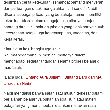
tersimpan cerita ketekunan, semangat pantang menyerah,
dan perjuangan untuk mengalahkan diri sendiri. Nabil
dikenal sebagai pribadi yang bersahaja namun memiliki
tekad luar biasa dalam mengejar cita-citanya menjadi
seorang direktur—sebuah jabatan yang tidak hanya butuh
kecerdasan, tetapi juga kepemimpinan, integritas, dan
kerja keras.
“Jatuh dua kali, bangkit tiga kali.”
Kalimat sederhana ini menjadi mottonya dalam
menghadapi segala tantangan selama proses belajar di
madrasah.
(Baca juga :
Lintang Aura Julianti : Bintang Baru dari MA
Unggulan Nuris)
Nabil mengakui bahwa salah satu musuh terbesar dalam
perjalanan belajarnya bukanlah soal sulit atau materi
pelajaran yang menumpuk, melainkan melawan rasa