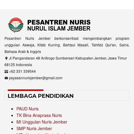
Pesantren Nuris Jember berkonsentrasi mengembangkan program
unggulan Aswaja, Kitab Kuning, Bahtsul Masail, Tahfidz Qur'an, Sains,
Bahasa Arab & Inggris
Jl Pangandaran 48 Antirogo Sumbersari Kabupaten Jember, Jawa Timur
68125 Indonesia
+62 331 339544
yayasannurisjember@gmail.com
LEMBAGA PENDIDIKAN
PAUD Nuris
TK Bina Anaprasa Nuris
MI Unggulan Nuris Jember
SMP Nuris Jember