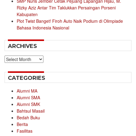
SMP Nuris Jember Cetak Pejuang Lapangan Hijau, M.
Rizky Aziz Antar Tim Taklukkan Persaingan Porseni
Kabupaten
Plot Twist Banget! Firoh Auto Naik Podium di Olimpiade
Bahasa Indonesia Nasional
ARCHIVES
Archives
CATEGORIES
Alumni MA
Alumni SMA
Alumni SMK
Bahtsul Masail
Bedah Buku
Berita
Fasilitas