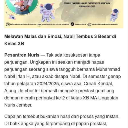
Melawan Malas dan Emosi, Nabil Tembus 3 Besar di
Kelas XB
Pesantren Nuris
— Tak ada kesuksesan tanpa
perjuangan. Ungkapan ini seakan menjadi napas
perjuangan seorang siswa tangguh bernama Muhammad
Nabil Irfan H, atau akrab disapa Nabil. Di semester genap
tahun pelajaran 2024/2025, siswa asal Curah Kendal,
Ajung, Jember ini berhasil mengukir prestasi gemilang
dengan meraih peringkat ke-2 di kelas XB MA Unggulan
Nuris Jember.
Capaian tersebut bukanlah hasil dari proses yang instan.
Di balik angka yang terpampang di papan prestasi,