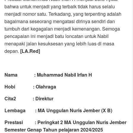
bahwa untuk menjadi yang terbaik tidak harus selalu
menjadi nomor satu. Terkadang, yang terpenting adalah
bagaimana seseorang mengatasi dirinya sendiri dan
tumbuh dari kegagalan menjadi kemenangan. Semoga
pencapaian ini menjadi batu loncatan untuk Nabil
menapaki jalan kesuksesan yang lebih luas di masa
depan.
[LA.Red]
Nama :
Muhammad Nabil Irfan H
Hobi :
Olahraga
Cita2 :
Direktur
Lembaga : MA Unggulan Nuris Jember
(X B)
Prestasi :
Peringkat 2 MA Unggulan Nuris Jember
Semester Genap Tahun pelajaran 2024/2025