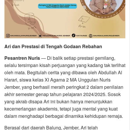
Ari dan Prestasi di Tengah Godaan Rebahan
Pesantren Nuris
— Di balik setiap prestasi gemilang,
selalu tersimpan kisah perjuangan yang kadang tak terlihat
oleh mata. Begitulah cerita yang dibawa oleh Abdullah Al
Harari, siswa kelas XI Agama 2 MA Unggulan Nuris
Jember, yang berhasil meraih peringkat 2 dalam penilaian
akhir semester genap tahun pelajaran 2024/2025. Sosok
yang akrab disapa Ari ini bukan hanya menunjukkan
kecemerlangan akademis, tetapi juga mental yang kuat
dalam menghadapi berbagai dinamika kehidupan remaja.
Berasal dari daerah Balung, Jember, Ari telah