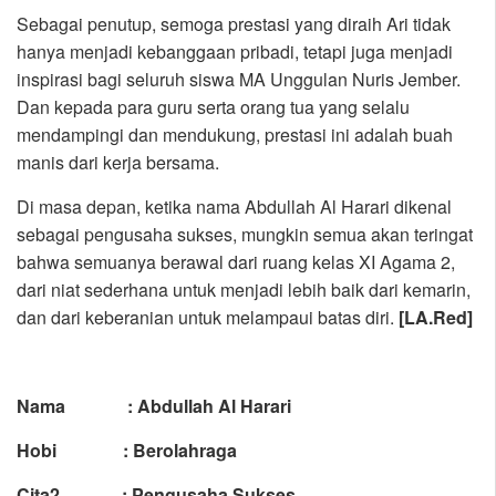
Sebagai penutup, semoga prestasi yang diraih Ari tidak
hanya menjadi kebanggaan pribadi, tetapi juga menjadi
inspirasi bagi seluruh siswa MA Unggulan Nuris Jember.
Dan kepada para guru serta orang tua yang selalu
mendampingi dan mendukung, prestasi ini adalah buah
manis dari kerja bersama.
Di masa depan, ketika nama Abdullah Al Harari dikenal
sebagai pengusaha sukses, mungkin semua akan teringat
bahwa semuanya berawal dari ruang kelas XI Agama 2,
dari niat sederhana untuk menjadi lebih baik dari kemarin,
dan dari keberanian untuk melampaui batas diri.
[LA.Red]
Nama :
Abdullah Al Harari
Hobi :
Berolahraga
Cita2 :
Pengusaha Sukses