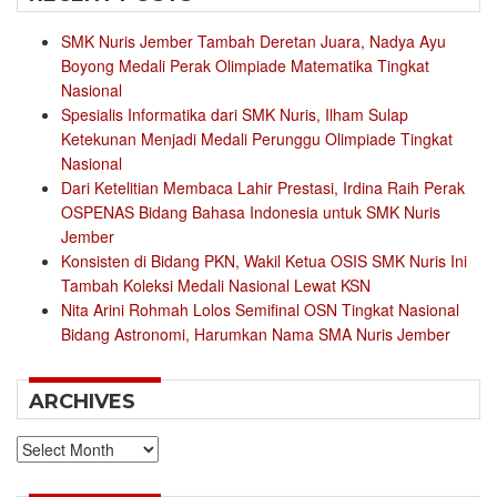
SMK Nuris Jember Tambah Deretan Juara, Nadya Ayu
Boyong Medali Perak Olimpiade Matematika Tingkat
Nasional
Spesialis Informatika dari SMK Nuris, Ilham Sulap
Ketekunan Menjadi Medali Perunggu Olimpiade Tingkat
Nasional
Dari Ketelitian Membaca Lahir Prestasi, Irdina Raih Perak
OSPENAS Bidang Bahasa Indonesia untuk SMK Nuris
Jember
Konsisten di Bidang PKN, Wakil Ketua OSIS SMK Nuris Ini
Tambah Koleksi Medali Nasional Lewat KSN
Nita Arini Rohmah Lolos Semifinal OSN Tingkat Nasional
Bidang Astronomi, Harumkan Nama SMA Nuris Jember
ARCHIVES
Archives