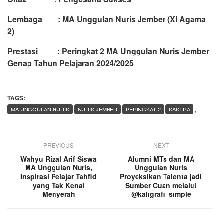
Lembaga : MA Unggulan Nuris Jember
(XI Agama
2)
Prestasi :
Peringkat 2 MA Unggulan Nuris Jember
Genap Tahun Pelajaran 2024/2025
TAGS:
,
MA UNGGULAN NURIS
NURIS JEMBER
PERINGKAT 2
SASTRA
PREVIOUS
NEXT
Wahyu Rizal Arif Siswa
Alumni MTs dan MA
MA Unggulan Nuris,
Unggulan Nuris
Inspirasi Pelajar Tahfid
Proyeksikan Talenta jadi
yang Tak Kenal
Sumber Cuan melalui
Menyerah
@kaligrafi_simple