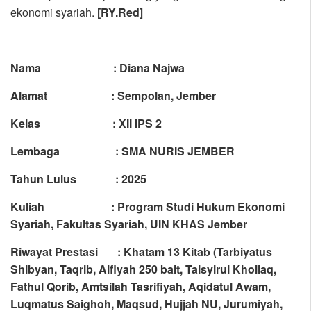
ekonomi syariah.
[
RY.Red
]
Nama : Diana Najwa
Alamat : Sempolan, Jember
Kelas : XII IPS 2
Lembaga : SMA NURIS JEMBER
Tahun Lulus : 2025
Kuliah : Program Studi Hukum Ekonomi
Syariah, Fakultas Syariah, UIN KHAS Jember
Riwayat Prestasi :
Khatam 13 Kitab (Tarbiyatus
Shibyan, Taqrib, Alfiyah 250 bait, Taisyirul Khollaq,
Fathul Qorib, Amtsilah Tasrifiyah, Aqidatul Awam,
Luqmatus Saighoh, Maqsud, Hujjah NU, Jurumiyah,