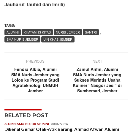
Jauharut Tauhid dan Imriti)
TAGS:
,
ALUMNI
KHATAM 13 KITAB
NURIS JEMBER
SANTRI
SMA NURIS JEMBER
UIN KHAS JEMBER
PREVIOUS
NEXT
Fendra Albia, Alumni
Zainul Arifin, Alumni
SMA Nuris Jember yang
SMA Nuris Jember yang
Lolos ke Program Studi
Sukses Merintis Usaha
Agroteknologi UNMUH
Kuliner "Nasgor Jesi" di
Jember
Sumbersari, Jember
RELATED POST
ALUMNI SMA
,
POJOK ALUMNI
30/07/2026
Dikenal Gemar Otak-Atik Barang, Ahmad Afwan Alumni