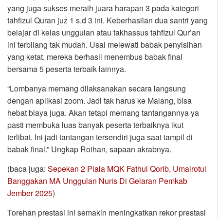
yang juga sukses meraih juara harapan 3 pada kategori
tahfizul Quran juz 1 s.d 3 ini. Keberhasilan dua santri yang
belajar di kelas unggulan atau takhassus tahfizul Qur’an
ini terbilang tak mudah. Usai melewati babak penyisihan
yang ketat, mereka berhasil menembus babak final
bersama 5 peserta terbaik lainnya.
“Lombanya memang dilaksanakan secara langsung
dengan aplikasi zoom. Jadi tak harus ke Malang, bisa
hebat biaya juga. Akan tetapi memang tantangannya ya
pasti membuka luas banyak peserta terbaiknya ikut
terlibat. Ini jadi tantangan tersendiri juga saat tampil di
babak final.” Ungkap Roihan, sapaan akrabnya.
(baca juga:
Sepekan 2 Piala MQK Fathul Qorib, Umairotul
Banggakan MA Unggulan Nuris Di Gelaran Pemkab
Jember 2025
)
Torehan prestasi ini semakin meningkatkan rekor prestasi