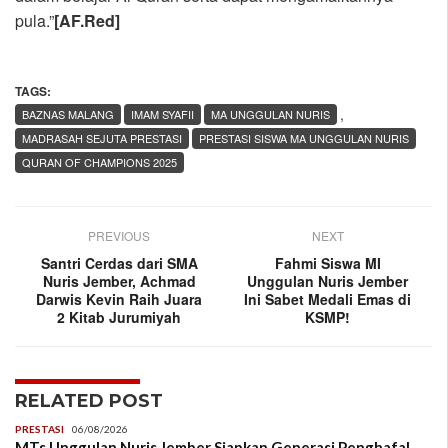
pula.”
[AF.Red]
TAGS:
,
BAZNAS MALANG
IMAM SYAFII
MA UNGGULAN NURIS
MADRASAH SEJUTA PRESTASI
PRESTASI SISWA MA UNGGULAN NURIS
QURAN OF CHAMPIONS 2025
PREVIOUS
NEXT
Santri Cerdas dari SMA
Fahmi Siswa MI
Nuris Jember, Achmad
Unggulan Nuris Jember
Darwis Kevin Raih Juara
Ini Sabet Medali Emas di
2 Kitab Jurumiyah
KSMP!
RELATED POST
PRESTASI
06/08/2026
MTs Unggulan Nuris Jember Siapkan Generasi Penghafal