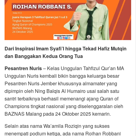
Dari Inspirasi Imam Syafi’I hingga Tekad Hafiz Mutqin
dan Banggakan Kedua Orang Tua
Pesantren Nuris
– Kelas Unggulan Tahfizul Qur’an MA
Unggulan Nuris kembali bikin bangga keluarga besar
Pesantren Nuris Jember khususnya almamater yang
dipimpin oleh Ning Balqis Al Humairo usai salah satu
santri terbaiknya berhasil memenangi ajang Quran of
Champions tingkat nasional yang diselenggaralan oleh
BAZNAS Malang pada 24 Oktober 2025 kemarin.
Selain atas nama Wa’amila Roziqin yang sukses
menempati podium ketiga, ada nama Roihan Robbani