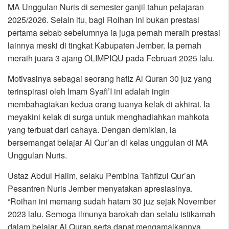
MA Unggulan Nuris di semester ganjil tahun pelajaran
2025/2026. Selain itu, bagi Roihan ini bukan prestasi
pertama sebab sebelumnya ia juga pernah meraih prestasi
lainnya meski di tingkat Kabupaten Jember. Ia pernah
meraih juara 3 ajang OLIMPIQU pada Februari 2025 lalu.
Motivasinya sebagai seorang hafiz Al Quran 30 juz yang
terinspirasi oleh Imam Syafi’I ini adalah ingin
membahagiakan kedua orang tuanya kelak di akhirat. Ia
meyakini kelak di surga untuk menghadiahkan mahkota
yang terbuat dari cahaya. Dengan demikian, ia
bersemangat belajar Al Qur’an di kelas unggulan di MA
Unggulan Nuris.
Ustaz Abdul Halim, selaku Pembina Tahfizul Qur’an
Pesantren Nuris Jember menyatakan apresiasinya.
“Roihan ini memang sudah hatam 30 juz sejak November
2023 lalu. Semoga ilmunya barokah dan selalu istikamah
dalam belajar Al Quran serta dapat mengamalkannya