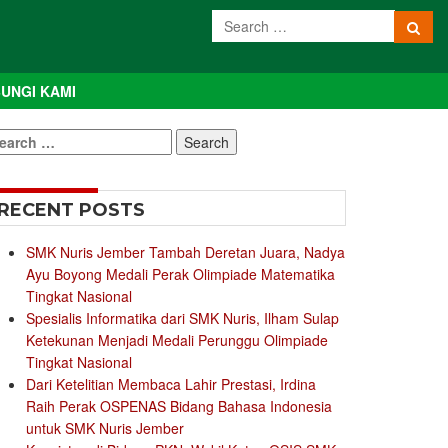
UNGI KAMI
earch
r:
RECENT POSTS
SMK Nuris Jember Tambah Deretan Juara, Nadya
Ayu Boyong Medali Perak Olimpiade Matematika
Tingkat Nasional
Spesialis Informatika dari SMK Nuris, Ilham Sulap
Ketekunan Menjadi Medali Perunggu Olimpiade
Tingkat Nasional
Dari Ketelitian Membaca Lahir Prestasi, Irdina
Raih Perak OSPENAS Bidang Bahasa Indonesia
untuk SMK Nuris Jember