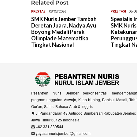
Related Post
PRESTASI
08/08/2026
PRESTASI
08/08
SMK Nuris Jember Tambah
Spesialis 
Deretan Juara, Nadya Ayu
SMK Nuris,
Boyong Medali Perak
Ketekunan
Olimpiade Matematika
Perunggu 
Tingkat Nasional
Tingkat N
Pesantren Nuris Jember berkonsentrasi mengembangk
program unggulan Aswaja, Kitab Kuning, Bahtsul Masail, Tahf
Qur'an, Sains, Bahasa Arab & Inggris
Jl Pangandaran 48 Antirogo Sumbersari Kabupaten Jember,
Jawa Timur 68125 Indonesia
+62 331 339544
yayasannurisjember@gmail.com