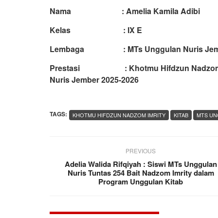
Nama : Amelia Kamila Adibi
Kelas : IX E
Lembaga : MTs Unggulan Nuris Jem
Prestasi : Khotmu Hifdzun Nadzom Imr
Nuris Jember 2025-2026
TAGS:
KHOTMU HIFDZUN NADZOM IMRITY
KITAB
MTS UN
PREVIOUS
Adelia Walida Rifqiyah : Siswi MTs Unggulan
Nuris Tuntas 254 Bait Nadzom Imrity dalam
Program Unggulan Kitab