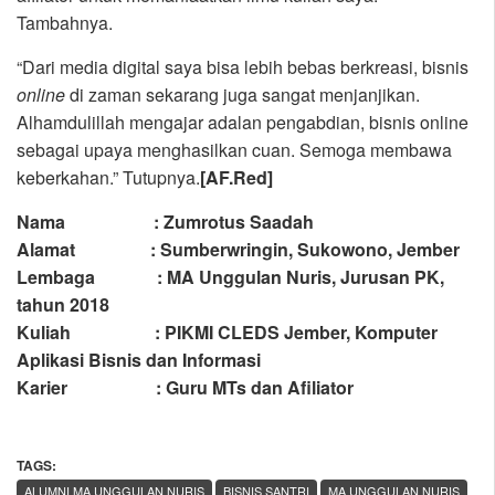
Tambahnya.
“Dari media digital saya bisa lebih bebas berkreasi, bisnis
online
di zaman sekarang juga sangat menjanjikan.
Alhamdulillah mengajar adalan pengabdian, bisnis online
sebagai upaya menghasilkan cuan. Semoga membawa
keberkahan.” Tutupnya.
[AF.Red]
Nama : Zumrotus Saadah
Alamat : Sumberwringin, Sukowono, Jember
Lembaga : MA Unggulan Nuris, Jurusan PK,
tahun 2018
Kuliah : PIKMI CLEDS Jember, Komputer
Aplikasi Bisnis dan Informasi
Karier : Guru MTs dan Afiliator
TAGS:
,
ALUMNI MA UNGGULAN NURIS
BISNIS SANTRI
MA UNGGULAN NURIS