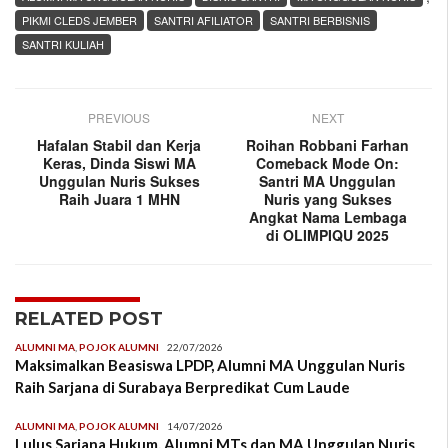
PIKMI CLEDS JEMBER
SANTRI AFILIATOR
SANTRI BERBISNIS
SANTRI KULIAH
PREVIOUS
NEXT
Hafalan Stabil dan Kerja
Roihan Robbani Farhan
Keras, Dinda Siswi MA
Comeback Mode On:
Unggulan Nuris Sukses
Santri MA Unggulan
Raih Juara 1 MHN
Nuris yang Sukses
Angkat Nama Lembaga
di OLIMPIQU 2025
RELATED POST
ALUMNI MA
,
POJOK ALUMNI
22/07/2026
Maksimalkan Beasiswa LPDP, Alumni MA Unggulan Nuris
Raih Sarjana di Surabaya Berpredikat Cum Laude
ALUMNI MA
,
POJOK ALUMNI
14/07/2026
Lulus Sarjana Hukum, Alumni MTs dan MA Unggulan Nuris