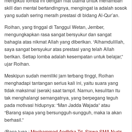
mengikuti lomba ini dengan niat utama untuk menambah
skill dan mental bertandingnya, mengingat ia adalah sosok
yang sudah sering meraih prestasi di bidang Al-Qur’an.
Roihan, yang tinggal di Tanggul Wetan, Jember,
mengungkapkan rasa sangat bersyukur dan sangat
bahagia atas nikmat Allah yang diberikan. “Alhamdulillah,
saya sangat bersyukur atas prestasi yang telah Allah
berikan. Setiap lomba adalah kesempatan untuk belajar,”
ujar Roihan.
Meskipun sudah memiliki jam terbang tinggi, Roihan
menghadapi tantangan serius kali ini, yaitu suara yang
tidak maksimal (serak) saat tampil. Namun, kesulitan itu
tak menghalangi semangatnya, yang berpegang teguh
pada motivasi hidupnya: “Man Jadda Wajada” atau
“Barang siapa yang bersungguh-sungguh, maka ia akan
berhasil.”
(Baca juga :
Mochammad Andhika Tri, Siswa SMA Nuris