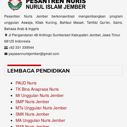
Pesantren Nuris Jember berkonsentrasi mengembangkan program
unggulan Aswaja, Kitab Kuning, Bahtsul Masail, Tahfidz Qur'an, Sains,
Bahasa Arab & Inggris
Jl Pangandaran 48 Antirogo Sumbersari Kabupaten Jember, Jawa Timur
68125 Indonesia
+62 331 339544
yayasannurisjember@gmail.com
LEMBAGA PENDIDIKAN
PAUD Nuris
TK Bina Anaprasa Nuris
MI Unggulan Nuris Jember
SMP Nuris Jember
MTs Unggulan Nuris Jember
SMK Nuris Jember
MA Unggulan Nuris Jember
SMA Nuris Jember