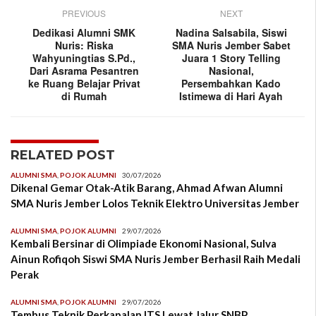
PREVIOUS
NEXT
Dedikasi Alumni SMK
Nadina Salsabila, Siswi
Nuris: Riska
SMA Nuris Jember Sabet
Wahyuningtias S.Pd.,
Juara 1 Story Telling
Dari Asrama Pesantren
Nasional,
ke Ruang Belajar Privat
Persembahkan Kado
di Rumah
Istimewa di Hari Ayah
RELATED POST
ALUMNI SMA
,
POJOK ALUMNI
30/07/2026
Dikenal Gemar Otak-Atik Barang, Ahmad Afwan Alumni
SMA Nuris Jember Lolos Teknik Elektro Universitas Jember
ALUMNI SMA
,
POJOK ALUMNI
29/07/2026
Kembali Bersinar di Olimpiade Ekonomi Nasional, Sulva
Ainun Rofiqoh Siswi SMA Nuris Jember Berhasil Raih Medali
Perak
ALUMNI SMA
,
POJOK ALUMNI
29/07/2026
Tembus Teknik Perkapalan ITS Lewat Jalur SNBP,