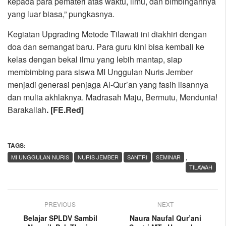
kepada para pemateri atas waktu, ilmu, dan bimbingannya
yang luar biasa,” pungkasnya.
Kegiatan Upgrading Metode Tilawati ini diakhiri dengan
doa dan semangat baru. Para guru kini bisa kembali ke
kelas dengan bekal ilmu yang lebih mantap, siap
membimbing para siswa MI Unggulan Nuris Jember
menjadi generasi penjaga Al-Qur’an yang fasih lisannya
dan mulia akhlaknya. Madrasah Maju, Bermutu, Mendunia!
Barakallah
. [FE.Red]
TAGS:
,
MI UNGGULAN NURIS
NURIS JEMBER
SANTRI
SEMINAR
TILAWAH
PREVIOUS
NEXT
Belajar SPLDV Sambil
Naura Naufal Qur’ani