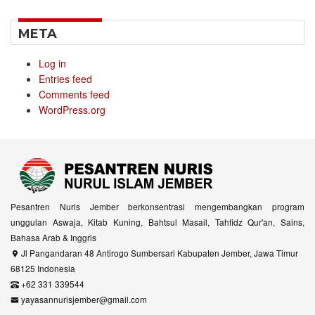
META
Log in
Entries feed
Comments feed
WordPress.org
Pesantren Nuris Jember berkonsentrasi mengembangkan program
unggulan Aswaja, Kitab Kuning, Bahtsul Masail, Tahfidz Qur'an, Sains,
Bahasa Arab & Inggris
Jl Pangandaran 48 Antirogo Sumbersari Kabupaten Jember, Jawa Timur
68125 Indonesia
+62 331 339544
yayasannurisjember@gmail.com