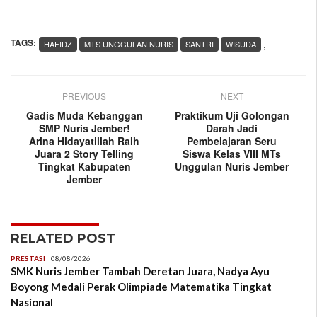
TAGS:
,
HAFIDZ
MTS UNGGULAN NURIS
SANTRI
WISUDA
PREVIOUS
NEXT
Gadis Muda Kebanggan
Praktikum Uji Golongan
SMP Nuris Jember!
Darah Jadi
Arina Hidayatillah Raih
Pembelajaran Seru
Juara 2 Story Telling
Siswa Kelas VIII MTs
Tingkat Kabupaten
Unggulan Nuris Jember
Jember
RELATED POST
PRESTASI
08/08/2026
SMK Nuris Jember Tambah Deretan Juara, Nadya Ayu
Boyong Medali Perak Olimpiade Matematika Tingkat
Nasional