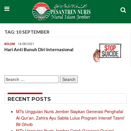
TAG:
10 SEPTEMBER
KOLOM
14/09/2021
Hari Anti Bunuh Diri Internasional
Search
for:
RECENT POSTS
MTs Unggulan Nuris Jember Siapkan Generasi Penghafal
Al-Qur’an, Zahira Ayu Sabila Lulus Program Intensif Tasmi’
Bil Ghoib
MTs Unggulan Nuris Jember Cetak Generasi Qur’ani,