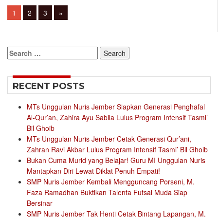
Posts
Page
Page
Page
1
2
3
»
navigation
Search
for:
RECENT POSTS
MTs Unggulan Nuris Jember Siapkan Generasi Penghafal
Al-Qur’an, Zahira Ayu Sabila Lulus Program Intensif Tasmi’
Bil Ghoib
MTs Unggulan Nuris Jember Cetak Generasi Qur’ani,
Zahran Ravi Akbar Lulus Program Intensif Tasmi’ Bil Ghoib
Bukan Cuma Murid yang Belajar! Guru MI Unggulan Nuris
Mantapkan Diri Lewat Diklat Penuh Empati!
SMP Nuris Jember Kembali Mengguncang Porseni, M.
Faza Ramadhan Buktikan Talenta Futsal Muda Siap
Bersinar
SMP Nuris Jember Tak Henti Cetak Bintang Lapangan, M.