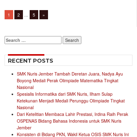
Posts
Page
Page
Page
1
2
…
5
»
navigation
Search
for:
RECENT POSTS
SMK Nuris Jember Tambah Deretan Juara, Nadya Ayu
Boyong Medali Perak Olimpiade Matematika Tingkat
Nasional
Spesialis Informatika dari SMK Nuris, Ilham Sulap
Ketekunan Menjadi Medali Perunggu Olimpiade Tingkat
Nasional
Dari Ketelitian Membaca Lahir Prestasi, Irdina Raih Perak
OSPENAS Bidang Bahasa Indonesia untuk SMK Nuris
Jember
Konsisten di Bidang PKN, Wakil Ketua OSIS SMK Nuris Ini