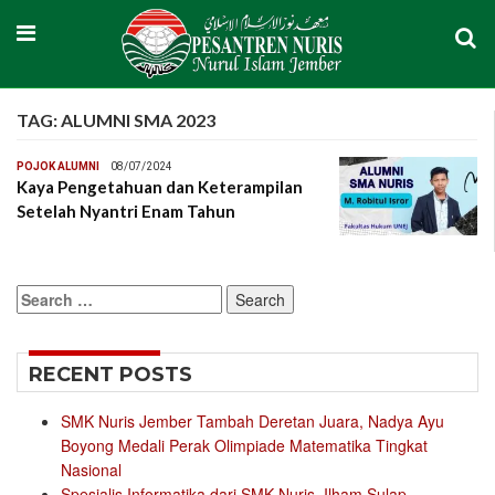
TAG:
ALUMNI SMA 2023
POJOK ALUMNI
08/07/2024
Kaya Pengetahuan dan Keterampilan
Setelah Nyantri Enam Tahun
Search
for:
RECENT POSTS
SMK Nuris Jember Tambah Deretan Juara, Nadya Ayu
Boyong Medali Perak Olimpiade Matematika Tingkat
Nasional
Spesialis Informatika dari SMK Nuris, Ilham Sulap