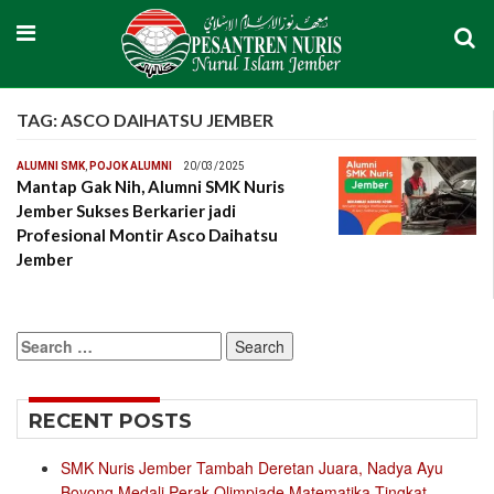
TAG:
ASCO DAIHATSU JEMBER
ALUMNI SMK
,
POJOK ALUMNI
20/03/2025
Mantap Gak Nih, Alumni SMK Nuris
Jember Sukses Berkarier jadi
Profesional Montir Asco Daihatsu
Jember
Search
for:
RECENT POSTS
SMK Nuris Jember Tambah Deretan Juara, Nadya Ayu
Boyong Medali Perak Olimpiade Matematika Tingkat