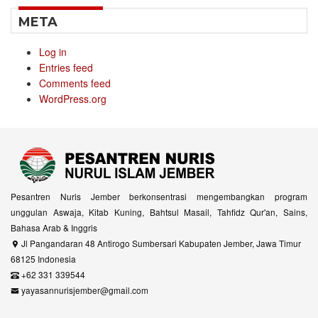
META
Log in
Entries feed
Comments feed
WordPress.org
Pesantren Nuris Jember berkonsentrasi mengembangkan program
unggulan Aswaja, Kitab Kuning, Bahtsul Masail, Tahfidz Qur'an, Sains,
Bahasa Arab & Inggris
Jl Pangandaran 48 Antirogo Sumbersari Kabupaten Jember, Jawa Timur
68125 Indonesia
+62 331 339544
yayasannurisjember@gmail.com