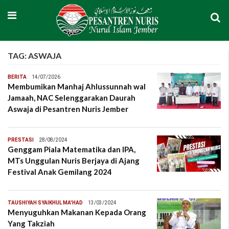
TAG:
ASWAJA
BERITA
14/07/2026
Membumikan Manhaj Ahlussunnah wal
Jamaah, NAC Selenggarakan Daurah
Aswaja di Pesantren Nuris Jember
PRESTASI
28/08/2024
Genggam Piala Matematika dan IPA,
MTs Unggulan Nuris Berjaya di Ajang
Festival Anak Gemilang 2024
TAUSHIYAH SYAIKHUL MA'HAD
13/03/2024
Menyuguhkan Makanan Kepada Orang
Yang Takziah