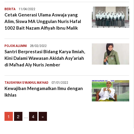
BERITA
11/04/2022
Cetak Generasi Ulama Aswaja yang
Alim, Siswa MA Unggulan Nuris Hafal
1002 Bait Nazam Alfiyah Ibnu Malik
POJOK ALUMNI
28/02/2022
Santri Berprestasi Bidang Karya Ilmiah,
Kini Dalami Wawasan Akidah Asy’ariah
di Ma’had Aly Nuris Jember
TAUSHIYAH SYAIKHUL MA'HAD
07/01/2022
Kewajiban Mengamalkan Ilmu dengan
Ikhlas
Posts
Page
Page
Page
1
2
…
4
»
navigation