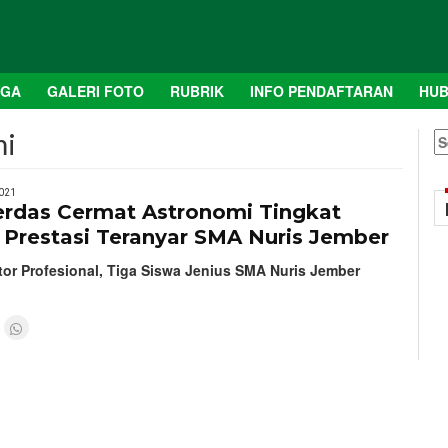
AGA
GALERI FOTO
RUBRIK
INFO PENDAFTARAN
HUB
mi
S
fo
021
Cerdas Cermat Astronomi Tingkat
 Prestasi Teranyar SMA Nuris Jember
or Profesional, Tiga Siswa Jenius SMA Nuris Jember