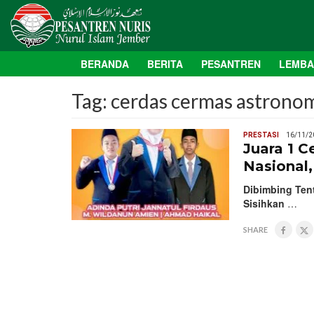
BERANDA
BERITA
PESANTREN
LEMB
Tag:
cerdas cermas astrono
PRESTASI
16/11/2
Juara 1 
Nasional,
Dibimbing Tent
Sisihkan
…
SHARE