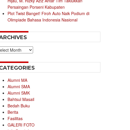
Hijau, M. Rizky Aziz Antar Tim Taklukkan
Persaingan Porseni Kabupaten
Plot Twist Banget! Firoh Auto Naik Podium di
Olimpiade Bahasa Indonesia Nasional
ARCHIVES
chives
CATEGORIES
Alumni MA
Alumni SMA
Alumni SMK
Bahtsul Masail
Bedah Buku
Berita
Fasilitas
GALERI FOTO