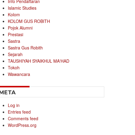
Info Pendaftaran
Islamic Studies
Kolom
KOLOM GUS ROBITH
Pojok Alumni
Prestasi
Sastra
Sastra Gus Robith
Sejarah
TAUSHIYAH SYAIKHUL MA'HAD
Tokoh
Wawancara
META
Log in
Entries feed
Comments feed
WordPress.org