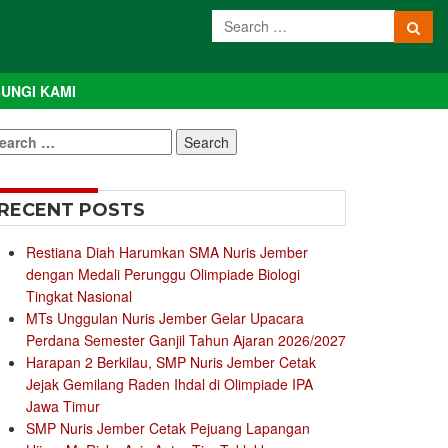
UNGI KAMI
earch
r:
RECENT POSTS
Restiana Diah Harumkan SMA Nuris Jember
dengan Medali Perunggu Olimpiade Biologi
Tingkat Nasional
MTs Unggulan Nuris Jember Gelar Upacara
Perdana Semester Ganjil Tahun Ajaran 2026/2027
Harapan 2 Berkilau, SMP Nuris Jember Cetak
Jejak Gemilang Raden Ihdal di Olimpiade IPA
Jawa Timur
SMP Nuris Jember Cetak Pejuang Lapangan