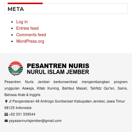
META
Log in
Entries feed
Comments feed
WordPress.org
Pesantren Nuris Jember berkonsentrasi mengembangkan program
unggulan Aswaja, Kitab Kuning, Bahtsul Masail, Tahfidz Qur'an, Sains,
Bahasa Arab & Inggris
Jl Pangandaran 48 Antirogo Sumbersari Kabupaten Jember, Jawa Timur
68125 Indonesia
+62 331 339544
yayasannurisjember@gmail.com