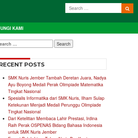
UNGI KAMI
earch
r:
RECENT POSTS
SMK Nuris Jember Tambah Deretan Juara, Nadya
Ayu Boyong Medali Perak Olimpiade Matematika
Tingkat Nasional
Spesialis Informatika dari SMK Nuris, Ilham Sulap
Ketekunan Menjadi Medali Perunggu Olimpiade
Tingkat Nasional
Dari Ketelitian Membaca Lahir Prestasi, Irdina
Raih Perak OSPENAS Bidang Bahasa Indonesia
untuk SMK Nuris Jember