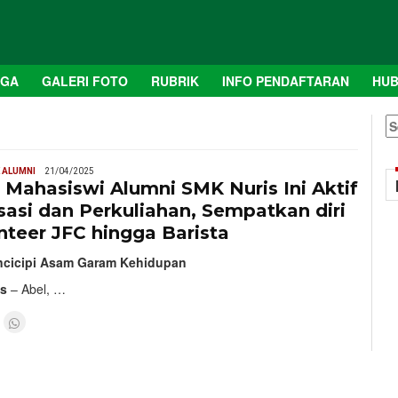
AGA
GALERI FOTO
RUBRIK
INFO PENDAFTARAN
HUB
S
fo
 ALUMNI
21/04/2025
! Mahasiswi Alumni SMK Nuris Ini Aktif
sasi dan Perkuliahan, Sempatkan diri
nteer JFC hingga Barista
ncicipi Asam Garam Kehidupan
is
– Abel, …