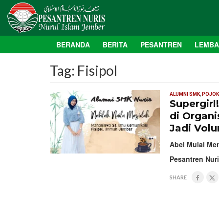
BERANDA
BERITA
PESANTREN
LEMB
Tag:
Fisipol
ALUMNI SMK
,
POJOK
Supergirl
di Organi
Jadi Volu
Abel Mulai Me
Pesantren Nur
SHARE