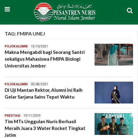
TAG:
FMIPA UNEJ
POJOK ALUMNI
15/10/2021
Makna Mengabdi bagi Seorang Santri
sekaligus Mahasiswa FMIPA Biologi
Universitas Jember
POJOK ALUMNI
05/08/2021
Di Uji Mantan Rektor, Alumni Ini Raih
Gelar Sarjana Sains Tepat Waktu
PRESTASI
19/11/2019
Tim MTs Unggulan Nuris Berhasil
Meraih Juara 3 Water Rocket Tingkat
Jatim