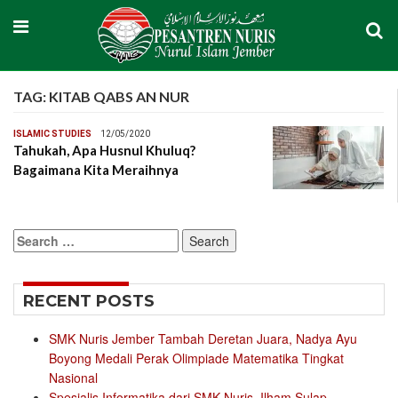
TAG:
KITAB QABS AN NUR
ISLAMIC STUDIES
12/05/2020
Tahukah, Apa Husnul Khuluq?
Bagaimana Kita Meraihnya
Search
for:
RECENT POSTS
SMK Nuris Jember Tambah Deretan Juara, Nadya Ayu
Boyong Medali Perak Olimpiade Matematika Tingkat
Nasional
Spesialis Informatika dari SMK Nuris, Ilham Sulap