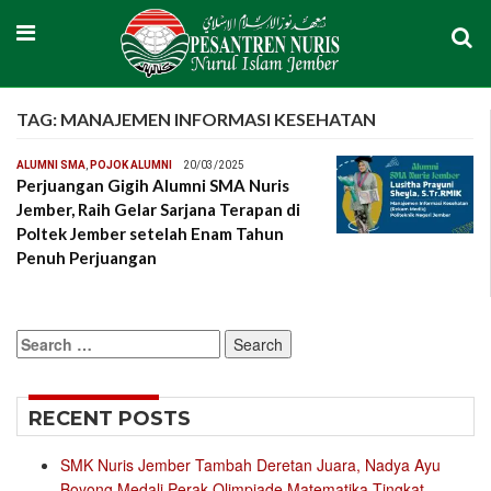
TAG:
MANAJEMEN INFORMASI KESEHATAN
ALUMNI SMA
,
POJOK ALUMNI
20/03/2025
Perjuangan Gigih Alumni SMA Nuris
Jember, Raih Gelar Sarjana Terapan di
Poltek Jember setelah Enam Tahun
Penuh Perjuangan
Search
for:
RECENT POSTS
SMK Nuris Jember Tambah Deretan Juara, Nadya Ayu
Boyong Medali Perak Olimpiade Matematika Tingkat