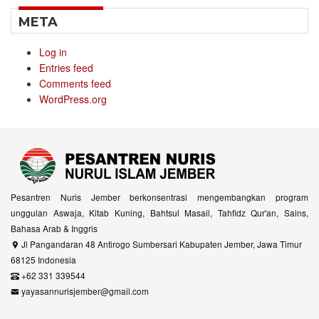
META
Log in
Entries feed
Comments feed
WordPress.org
Pesantren Nuris Jember berkonsentrasi mengembangkan program
unggulan Aswaja, Kitab Kuning, Bahtsul Masail, Tahfidz Qur'an, Sains,
Bahasa Arab & Inggris
Jl Pangandaran 48 Antirogo Sumbersari Kabupaten Jember, Jawa Timur
68125 Indonesia
+62 331 339544
yayasannurisjember@gmail.com