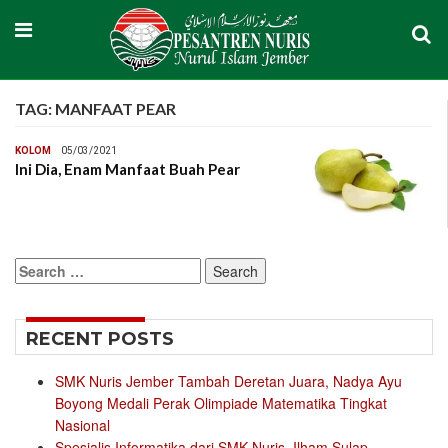
TAG:
MANFAAT PEAR
KOLOM
05/03/2021
Ini Dia, Enam Manfaat Buah Pear
Search
for:
RECENT POSTS
SMK Nuris Jember Tambah Deretan Juara, Nadya Ayu
Boyong Medali Perak Olimpiade Matematika Tingkat
Nasional
Spesialis Informatika dari SMK Nuris, Ilham Sulap