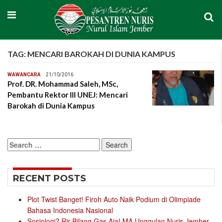
TAG:
MENCARI BAROKAH DI DUNIA KAMPUS
WAWANCARA
21/10/2016
Prof. DR. Mohammad Saleh, MSc,
Pembantu Rektor III UNEJ: Mencari
Barokah di Dunia Kampus
Search
for:
RECENT POSTS
Plot Twist Banget! Firoh Auto Naik Podium di Olimpiade
Bahasa Indonesia Nasional
Sosiologi? Rir Bilang Gas Aja! MA Unggulan Nuris Jember