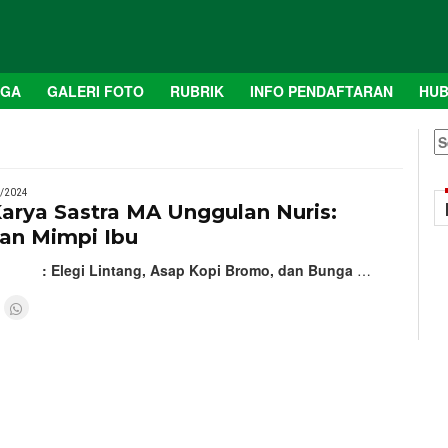
AGA
GALERI FOTO
RUBRIK
INFO PENDAFTARAN
HUB
S
fo
/2024
arya Sastra MA Unggulan Nuris:
an Mimpi Ibu
: Elegi Lintang, Asap Kopi Bromo, dan Bunga
…