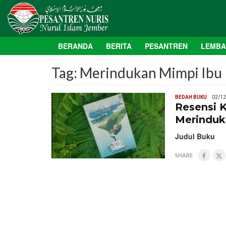
BERANDA
BERITA
PESANTREN
LEMB
Tag:
Merindukan Mimpi Ibu
BEDAH BUKU
02/12
Resensi K
Merinduk
Judul Buku 
SHARE