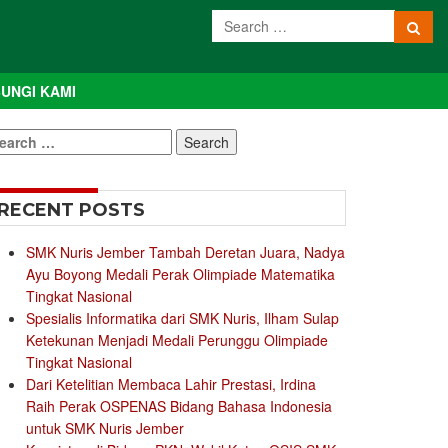
UNGI KAMI
earch
r:
RECENT POSTS
SMK Nuris Jember Tambah Deretan Juara, Nadya
Ayu Boyong Medali Perak Olimpiade Matematika
Tingkat Nasional
Spesialis Informatika dari SMK Nuris, Ilham Sulap
Ketekunan Menjadi Medali Perunggu Olimpiade
Tingkat Nasional
Dari Ketelitian Membaca Lahir Prestasi, Irdina
Raih Perak OSPENAS Bidang Bahasa Indonesia
untuk SMK Nuris Jember