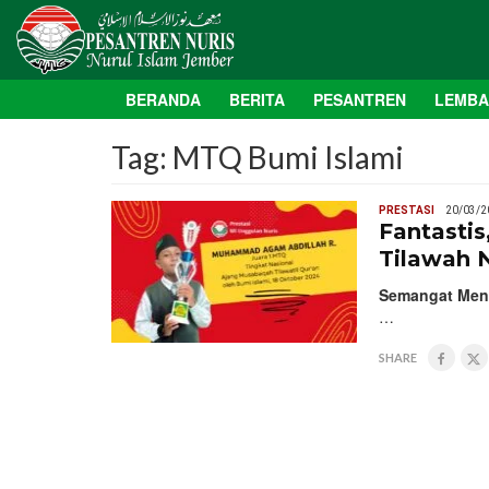
BERANDA
BERITA
PESANTREN
LEMB
Tag:
MTQ Bumi Islami
PRESTASI
20/03/2
Fantastis
Tilawah 
Semangat Menga
…
SHARE