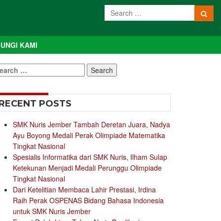
UNGI KAMI
earch
r:
RECENT POSTS
SMK Nuris Jember Tambah Deretan Juara, Nadya
Ayu Boyong Medali Perak Olimpiade Matematika
Tingkat Nasional
Spesialis Informatika dari SMK Nuris, Ilham Sulap
Ketekunan Menjadi Medali Perunggu Olimpiade
Tingkat Nasional
Dari Ketelitian Membaca Lahir Prestasi, Irdina
Raih Perak OSPENAS Bidang Bahasa Indonesia
untuk SMK Nuris Jember