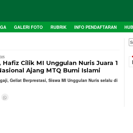
AGA
GALERI FOTO
RUBRIK
INFO PENDAFTARAN
HUB
S
fo
025
, Hafiz Cilik MI Unggulan Nuris Juara 1
Nasional Ajang MTQ Bumi Islami
ji, Geliat Berprestasi, Siswa MI Unggulan Nuris selalu di