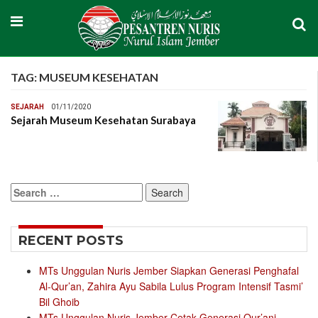
TAG:
MUSEUM KESEHATAN
SEJARAH
01/11/2020
Sejarah Museum Kesehatan Surabaya
Search
for:
RECENT POSTS
MTs Unggulan Nuris Jember Siapkan Generasi Penghafal
Al-Qur’an, Zahira Ayu Sabila Lulus Program Intensif Tasmi’
Bil Ghoib
MTs Unggulan Nuris Jember Cetak Generasi Qur’ani,