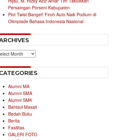
Hijau, M. Rizky Aziz Antar Tim Taklukkan
Persaingan Porseni Kabupaten
Plot Twist Banget! Firoh Auto Naik Podium di
Olimpiade Bahasa Indonesia Nasional
ARCHIVES
chives
CATEGORIES
Alumni MA
Alumni SMA
Alumni SMK
Bahtsul Masail
Bedah Buku
Berita
Fasilitas
GALERI FOTO