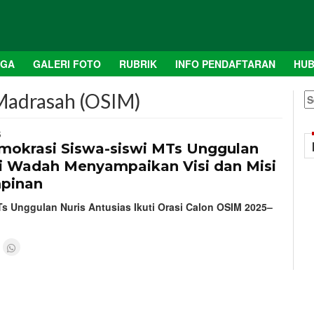
AGA
GALERI FOTO
RUBRIK
INFO PENDAFTARAN
HUB
 Madrasah (OSIM)
S
fo
5
mokrasi Siswa-siswi MTs Unggulan
di Wadah Menyampaikan Visi dan Misi
pinan
s Unggulan Nuris Antusias Ikuti Orasi Calon OSIM 2025–