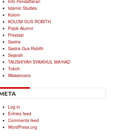
Info Pendaftaran
Islamic Studies
Kolom
KOLOM GUS ROBITH
Pojok Alumni
Prestasi
Sastra
Sastra Gus Robith
Sejarah
TAUSHIYAH SYAIKHUL MA'HAD
Tokoh
Wawancara
META
Log in
Entries feed
Comments feed
WordPress.org