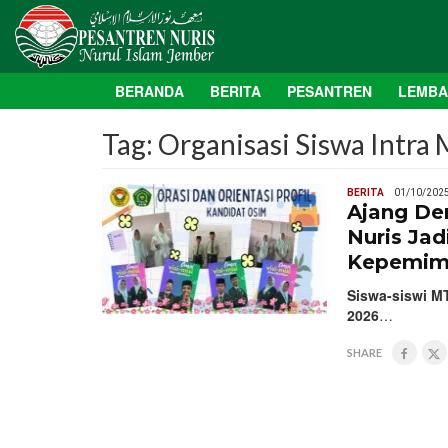
BERANDA
BERITA
PESANTREN
LEMB
Tag:
Organisasi Siswa Intra
BERITA
01/10/202
Ajang De
Nuris Ja
Kepemim
Siswa-siswi MT
2026
…
SHARE