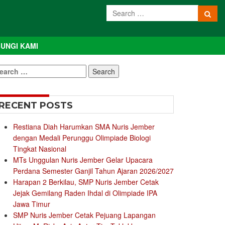
UNGI KAMI
earch
r:
RECENT POSTS
Restiana Diah Harumkan SMA Nuris Jember
dengan Medali Perunggu Olimpiade Biologi
Tingkat Nasional
MTs Unggulan Nuris Jember Gelar Upacara
Perdana Semester Ganjil Tahun Ajaran 2026/2027
Harapan 2 Berkilau, SMP Nuris Jember Cetak
Jejak Gemilang Raden Ihdal di Olimpiade IPA
Jawa Timur
SMP Nuris Jember Cetak Pejuang Lapangan