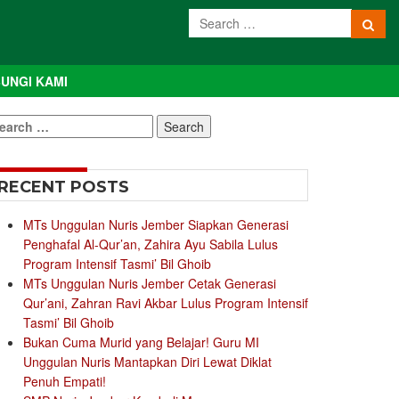
UNGI KAMI
earch
r:
RECENT POSTS
MTs Unggulan Nuris Jember Siapkan Generasi
Penghafal Al-Qur’an, Zahira Ayu Sabila Lulus
Program Intensif Tasmi’ Bil Ghoib
MTs Unggulan Nuris Jember Cetak Generasi
Qur’ani, Zahran Ravi Akbar Lulus Program Intensif
Tasmi’ Bil Ghoib
Bukan Cuma Murid yang Belajar! Guru MI
Unggulan Nuris Mantapkan Diri Lewat Diklat
Penuh Empati!