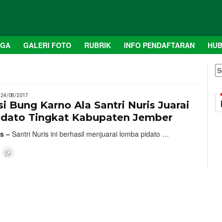
AGA
GALERI FOTO
RUBRIK
INFO PENDAFTARAN
HUB
S
fo
24/08/2017
i Bung Karno Ala Santri Nuris Juarai
dato Tingkat Kabupaten Jember
s –
Santri Nuris ini berhasil menjuarai lomba pidato …