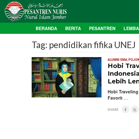
BERANDA
BERITA
PESANTREN
LEMB
Tag:
pendidikan fifika UNEJ
ALUMNI SMA
,
POJOK
Hobi Tra
Indonesia
Lebih Le
Hobi Traveling
Favorit
…
SHARE