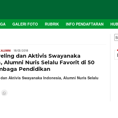
AGA
GALERI FOTO
RUBRIK
INFO PENDAFTARAN
HUB
S
fo
 ALUMNI
18/03/2018
veling dan Aktivis Swayanaka
, Alumni Nuris Selalu Favorit di 50
mbaga Pendidikan
 dan Aktivis Swayanaka Indonesia, Alumni Nuris Selalu