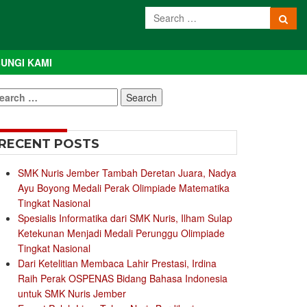
UNGI KAMI
earch
r:
RECENT POSTS
SMK Nuris Jember Tambah Deretan Juara, Nadya
Ayu Boyong Medali Perak Olimpiade Matematika
Tingkat Nasional
Spesialis Informatika dari SMK Nuris, Ilham Sulap
Ketekunan Menjadi Medali Perunggu Olimpiade
Tingkat Nasional
Dari Ketelitian Membaca Lahir Prestasi, Irdina
Raih Perak OSPENAS Bidang Bahasa Indonesia
untuk SMK Nuris Jember