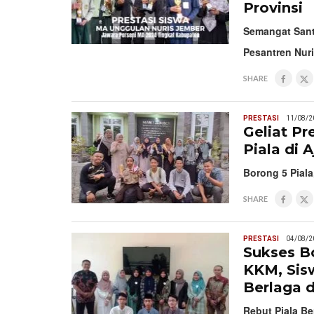
Provinsi
Semangat Santr
Pesantren Nur
SHARE
PRESTASI
11/08/2
Geliat Pr
Piala di 
Borong 5 Piala
SHARE
PRESTASI
04/08/2
Sukses Bo
KKM, Sis
Berlaga 
Rebut Piala Be