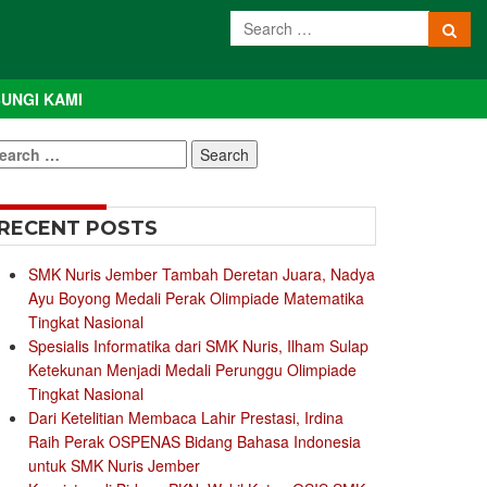
UNGI KAMI
earch
r:
RECENT POSTS
SMK Nuris Jember Tambah Deretan Juara, Nadya
Ayu Boyong Medali Perak Olimpiade Matematika
Tingkat Nasional
Spesialis Informatika dari SMK Nuris, Ilham Sulap
Ketekunan Menjadi Medali Perunggu Olimpiade
Tingkat Nasional
Dari Ketelitian Membaca Lahir Prestasi, Irdina
Raih Perak OSPENAS Bidang Bahasa Indonesia
untuk SMK Nuris Jember