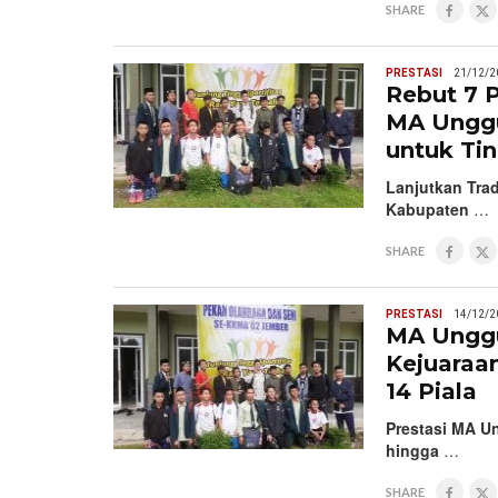
SHARE
PRESTASI
21/12/2
Rebut 7 P
MA Unggu
untuk Tin
Lanjutkan Trad
Kabupaten
…
SHARE
PRESTASI
14/12/2
MA Unggu
Kejuaraan
14 Piala
Prestasi MA U
hingga
…
SHARE