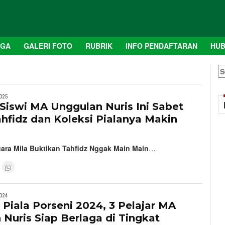
AGA
GALERI FOTO
RUBRIK
INFO PENDAFTARAN
HUB
S
fo
025
Siswi MA Unggulan Nuris Ini Sabet
ahfidz dan Koleksi Pialanya Makin
uara Mila Buktikan Tahfidz Nggak Main Main
…
024
Piala Porseni 2024, 3 Pelajar MA
Nuris Siap Berlaga di Tingkat