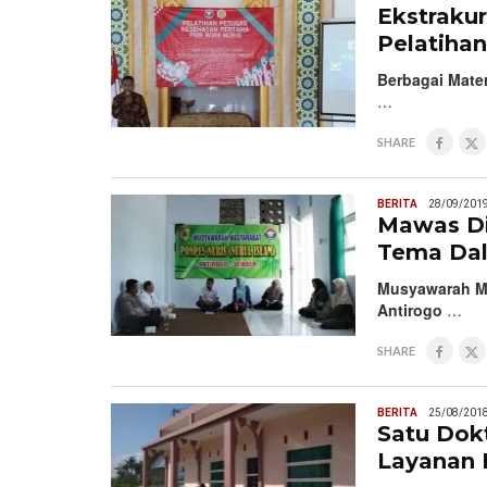
Ekstrakur
Pelatiha
Berbagai Mater
…
SHARE
BERITA
28/09/201
Mawas Di
Tema Dal
Musyawarah Ma
Antirogo
…
SHARE
BERITA
25/08/201
Satu Dok
Layanan 