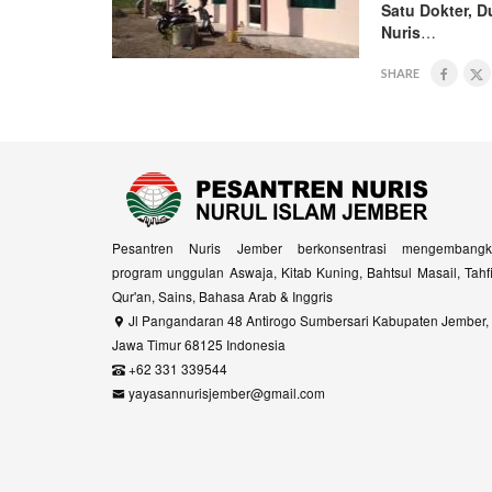
Satu Dokter, 
Nuris
…
SHARE
Pesantren Nuris Jember berkonsentrasi mengembangk
program unggulan Aswaja, Kitab Kuning, Bahtsul Masail, Tahf
Qur'an, Sains, Bahasa Arab & Inggris
Jl Pangandaran 48 Antirogo Sumbersari Kabupaten Jember,
Jawa Timur 68125 Indonesia
+62 331 339544
yayasannurisjember@gmail.com