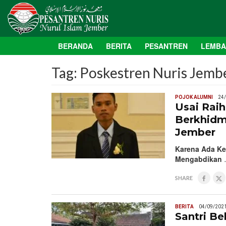
BERANDA
BERITA
PESANTREN
LEMB
Tag:
Poskestren Nuris Jemb
POJOK ALUMNI
24
Usai Raih
Berkhidm
Jember
Karena Ada Ke
Mengabdikan
SHARE
BERITA
04/09/202
Santri Be