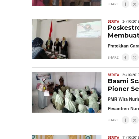
SHARE
BERITA
24/10/201
Poskestr
Membuat
Pratekkan Car
SHARE
BERITA
24/10/201
Basmi Sc
Pioner S
PMR Wira Nuris
Pesantren Nuri
SHARE
BERITA
11/10/201