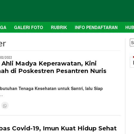
AGA
GALERI FOTO
RUBRIK
INFO PENDAFTARAN
HUB
er
S
fo
/02/2022
 Ahli Madya Keperawatan, Kini
ah di Poskestren Pesantren Nuris
butuhan Tenaga Kesehatan untuk Santri, lalu Siap
…
1
bas Covid-19, Imun Kuat Hidup Sehat