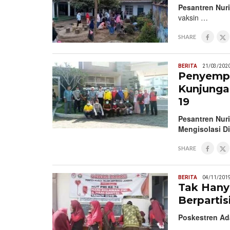
Pesantren Nur
vaksin …
SHARE
BERITA
21/03/202
Penyempr
Kunjunga
19
Pesantren Nur
Mengisolasi Di
SHARE
BERITA
04/11/201
Tak Hany
Berpartis
Poskestren Ad