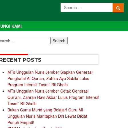
UNGI KAMI
earch
r:
RECENT POSTS
MTs Unggulan Nuris Jember Siapkan Generasi
Penghafal Al-Qur’an, Zahira Ayu Sabila Lulus
Program Intensif Tasmi’ Bil Ghoib
MTs Unggulan Nuris Jember Cetak Generasi
Qur’ani, Zahran Ravi Akbar Lulus Program Intensif
Tasmi’ Bil Ghoib
Bukan Cuma Murid yang Belajar! Guru MI
Unggulan Nuris Mantapkan Diri Lewat Diklat
Penuh Empati!