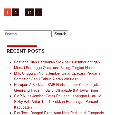
Posts
Page
Page
Page
1
2
…
19
»
navigation
Search
for:
RECENT POSTS
Restiana Diah Harumkan SMA Nuris Jember dengan
Medali Perunggu Olimpiade Biologi Tingkat Nasional
MTs Unggulan Nuris Jember Gelar Upacara Perdana
Semester Ganjil Tahun Ajaran 2026/2027
Harapan 2 Berkilau, SMP Nuris Jember Cetak Jejak
Gemilang Raden Ihdal di Olimpiade IPA Jawa Timur
SMP Nuris Jember Cetak Pejuang Lapangan Hijau, M.
Rizky Aziz Antar Tim Taklukkan Persaingan Porseni
Kabupaten
Plot Twist Banget! Firoh Auto Naik Podium di Olimpiade