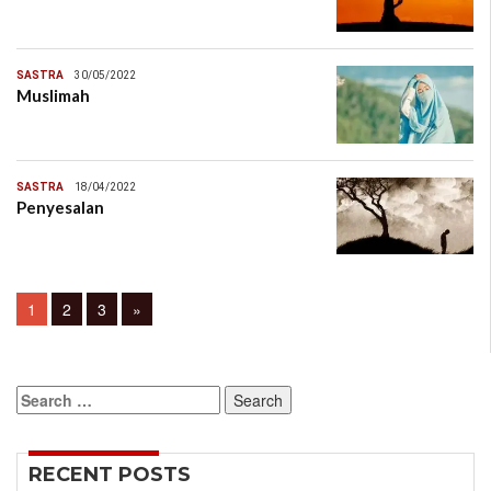
SASTRA
30/05/2022
Muslimah
SASTRA
18/04/2022
Penyesalan
Posts
Page
Page
Page
1
2
3
»
navigation
Search
for:
RECENT POSTS