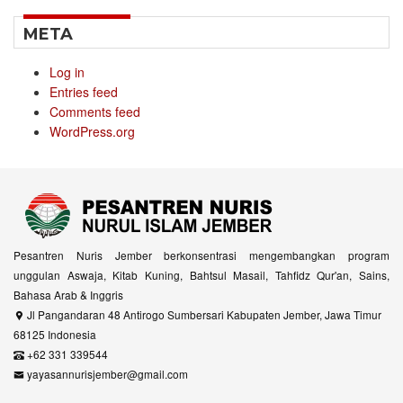
META
Log in
Entries feed
Comments feed
WordPress.org
Pesantren Nuris Jember berkonsentrasi mengembangkan program
unggulan Aswaja, Kitab Kuning, Bahtsul Masail, Tahfidz Qur'an, Sains,
Bahasa Arab & Inggris
Jl Pangandaran 48 Antirogo Sumbersari Kabupaten Jember, Jawa Timur
68125 Indonesia
+62 331 339544
yayasannurisjember@gmail.com