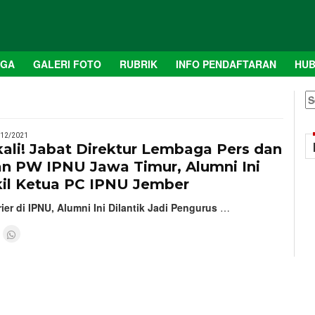
AGA
GALERI FOTO
RUBRIK
INFO PENDAFTARAN
HUB
S
fo
/12/2021
ali! Jabat Direktur Lembaga Pers dan
an PW IPNU Jawa Timur, Alumni Ini
il Ketua PC IPNU Jember
ier di IPNU, Alumni Ini Dilantik Jadi Pengurus
…