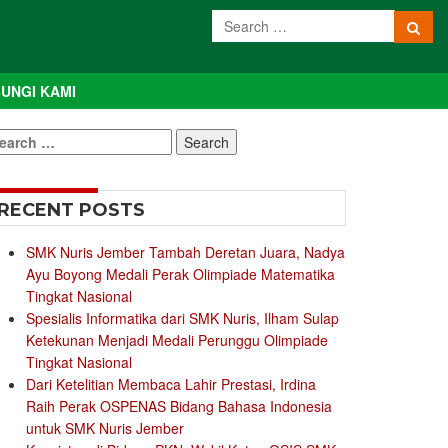
UNGI KAMI
earch
r:
RECENT POSTS
SMK Nuris Jember Tambah Deretan Juara, Nadya
Ayu Boyong Medali Perak Olimpiade Matematika
Tingkat Nasional
Spesialis Informatika dari SMK Nuris, Ilham Sulap
Ketekunan Menjadi Medali Perunggu Olimpiade
Tingkat Nasional
Dari Ketelitian Membaca Lahir Prestasi, Irdina
Raih Perak OSPENAS Bidang Bahasa Indonesia
untuk SMK Nuris Jember