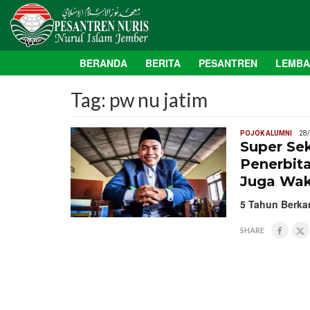
BERANDA
BERITA
PESANTREN
LEMB
Tag:
pw nu jatim
POJOK ALUMNI
28
Super Sek
Penerbit
Juga Wak
5 Tahun Berkar
SHARE