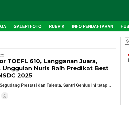
AGA
GALERI FOTO
RUBRIK
INFO PENDAFTARAN
HUB
S
fo
025
kor TOEFL 610, Langganan Juara,
 Unggulan Nuris Raih Predikat Best
NSDC 2025
egudang Prestasi dan Talenta, Santri Genius ini tetap
…