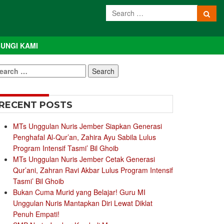
UNGI KAMI
earch
r:
RECENT POSTS
MTs Unggulan Nuris Jember Siapkan Generasi
Penghafal Al-Qur’an, Zahira Ayu Sabila Lulus
Program Intensif Tasmi’ Bil Ghoib
MTs Unggulan Nuris Jember Cetak Generasi
Qur’ani, Zahran Ravi Akbar Lulus Program Intensif
Tasmi’ Bil Ghoib
Bukan Cuma Murid yang Belajar! Guru MI
Unggulan Nuris Mantapkan Diri Lewat Diklat
Penuh Empati!