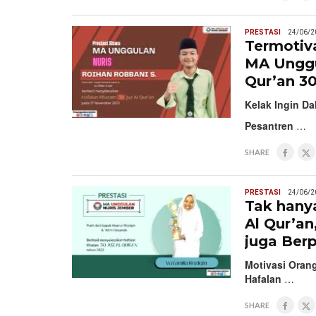
PRESTASI
24/06/2
Termotiva
MA Unggu
Qur’an 30
Kelak Ingin Da
Pesantren
…
SHARE
PRESTASI
24/06/2
Tak hany
Al Qur’an
juga Berp
Motivasi Oran
Hafalan
…
SHARE