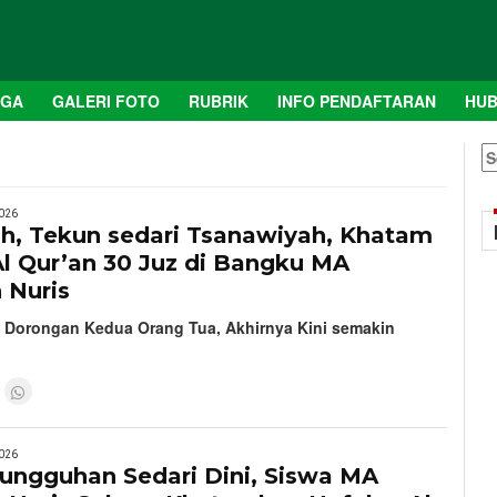
AGA
GALERI FOTO
RUBRIK
INFO PENDAFTARAN
HUB
S
fo
026
ah, Tekun sedari Tsanawiyah, Khatam
l Qur’an 30 Juz di Bangku MA
 Nuris
a Dorongan Kedua Orang Tua, Akhirnya Kini semakin
026
ungguhan Sedari Dini, Siswa MA