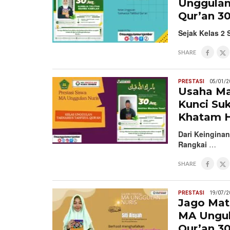
Unggulan
Qur’an 30
Sejak Kelas 2
SHARE
PRESTASI
05/01/2
Usaha Ma
Kunci Su
Khatam H
Dari Keingina
Rangkai
…
SHARE
PRESTASI
19/07/2
Jago Mat
MA Ungul
Qur’an 30