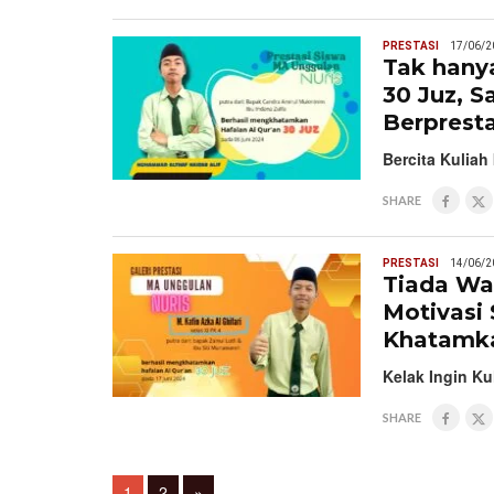
PRESTASI
17/06/2
Tak hany
30 Juz, S
Berpresta
Bercita Kuliah
SHARE
PRESTASI
14/06/2
Tiada Wa
Motivasi
Khatamka
Kelak Ingin K
SHARE
Posts
Page
Page
1
2
»