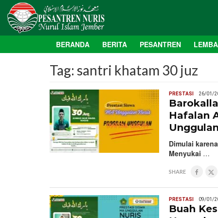
BERANDA
BERITA
PESANTREN
LEMB
Tag:
santri khatam 30 juz
PRESTASI
26/01/2
Barokall
Hafalan A
Unggulan
Dimulai karen
Menyukai
…
SHARE
PRESTASI
09/01/2
Buah Kes