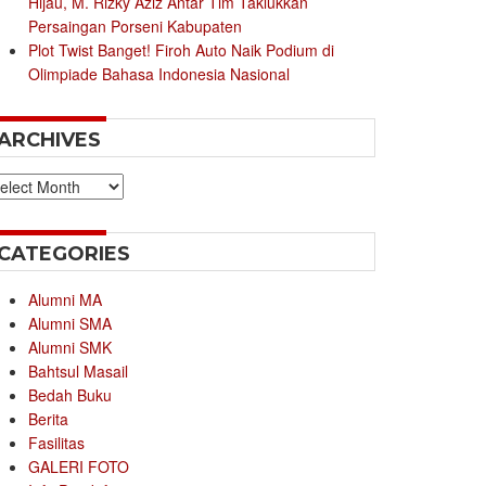
Hijau, M. Rizky Aziz Antar Tim Taklukkan
Persaingan Porseni Kabupaten
Plot Twist Banget! Firoh Auto Naik Podium di
Olimpiade Bahasa Indonesia Nasional
ARCHIVES
chives
CATEGORIES
Alumni MA
Alumni SMA
Alumni SMK
Bahtsul Masail
Bedah Buku
Berita
Fasilitas
GALERI FOTO