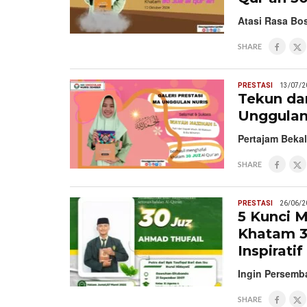
Atasi Rasa Bo
SHARE
PRESTASI
13/07/2
Tekun da
Unggulan 
Pertajam Bekal
SHARE
PRESTASI
26/06/2
5 Kunci 
Khatam 3
Inspirati
Ingin Persemb
SHARE