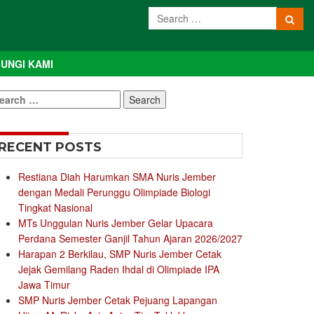
UNGI KAMI
earch
r:
RECENT POSTS
Restiana Diah Harumkan SMA Nuris Jember
dengan Medali Perunggu Olimpiade Biologi
Tingkat Nasional
MTs Unggulan Nuris Jember Gelar Upacara
Perdana Semester Ganjil Tahun Ajaran 2026/2027
Harapan 2 Berkilau, SMP Nuris Jember Cetak
Jejak Gemilang Raden Ihdal di Olimpiade IPA
Jawa Timur
SMP Nuris Jember Cetak Pejuang Lapangan