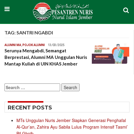
TAG:
SANTRI NGABDI
ALUMNI MA
,
POJOK ALUMNI
13/03/2025
Serunya Mengabdi, Semangat
Berprestasi, Alumni MA Unggulan Nuris
Mantap Kuliah di UIN KHAS Jember
Search
for:
RECENT POSTS
MTs Unggulan Nuris Jember Siapkan Generasi Penghafal
Al-Qur’an, Zahira Ayu Sabila Lulus Program Intensif Tasmi’
Bil Ghoib