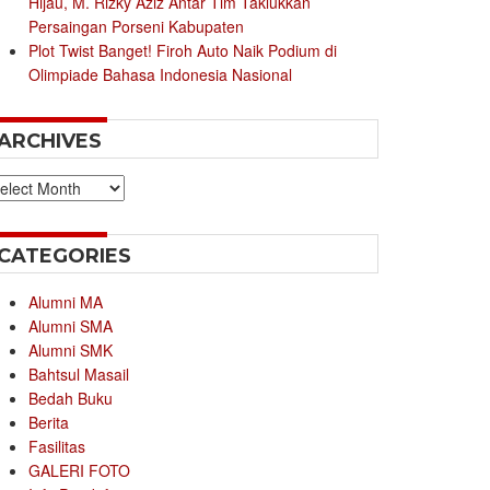
Hijau, M. Rizky Aziz Antar Tim Taklukkan
Persaingan Porseni Kabupaten
Plot Twist Banget! Firoh Auto Naik Podium di
Olimpiade Bahasa Indonesia Nasional
ARCHIVES
chives
CATEGORIES
Alumni MA
Alumni SMA
Alumni SMK
Bahtsul Masail
Bedah Buku
Berita
Fasilitas
GALERI FOTO