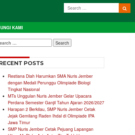
UNGI KAMI
earch
r:
RECENT POSTS
Restiana Diah Harumkan SMA Nuris Jember
dengan Medali Perunggu Olimpiade Biologi
Tingkat Nasional
MTs Unggulan Nuris Jember Gelar Upacara
Perdana Semester Ganjil Tahun Ajaran 2026/2027
Harapan 2 Berkilau, SMP Nuris Jember Cetak
Jejak Gemilang Raden Ihdal di Olimpiade IPA
Jawa Timur
SMP Nuris Jember Cetak Pejuang Lapangan