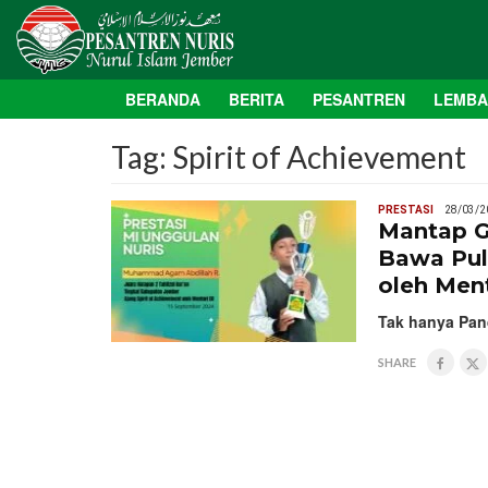
BERANDA
BERITA
PESANTREN
LEMB
Tag:
Spirit of Achievement
PRESTASI
28/03/2
Mantap G
Bawa Pula
oleh Ment
Tak hanya Pand
SHARE