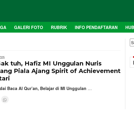
AGA
GALERI FOTO
RUBRIK
INFO PENDAFTARAN
HUB
S
fo
025
ak tuh, Hafiz MI Unggulan Nuris
ng Piala Ajang Spirit of Achievement
ari
ai Baca Al Qur’an, Belajar di MI Unggulan
…