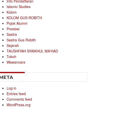
Info Pendaftaran
Islamic Studies
Kolom
KOLOM GUS ROBITH
Pojok Alumni
Prestasi
Sastra
Sastra Gus Robith
Sejarah
TAUSHIYAH SYAIKHUL MA'HAD
Tokoh
Wawancara
META
Log in
Entries feed
Comments feed
WordPress.org