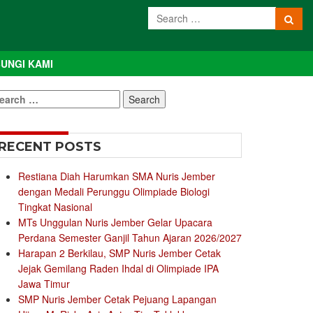
UNGI KAMI
earch
r:
RECENT POSTS
Restiana Diah Harumkan SMA Nuris Jember
dengan Medali Perunggu Olimpiade Biologi
Tingkat Nasional
MTs Unggulan Nuris Jember Gelar Upacara
Perdana Semester Ganjil Tahun Ajaran 2026/2027
Harapan 2 Berkilau, SMP Nuris Jember Cetak
Jejak Gemilang Raden Ihdal di Olimpiade IPA
Jawa Timur
SMP Nuris Jember Cetak Pejuang Lapangan