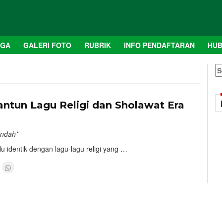
AGA
GALERI FOTO
RUBRIK
INFO PENDAFTARAN
HUB
S
fo
1
lantun Lagu Religi dan Sholawat Era
Indah*
 identik dengan lagu-lagu religi yang …