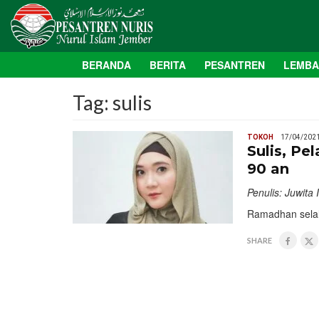
BERANDA
BERITA
PESANTREN
LEMB
Tag:
sulis
TOKOH
17/04/202
Sulis, Pe
90 an
Penulis: Juwita 
Ramadhan selalu
SHARE