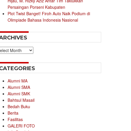
Hijau, M. Rizky Aziz Antar Tim Taklukkan
Persaingan Porseni Kabupaten
Plot Twist Banget! Firoh Auto Naik Podium di
Olimpiade Bahasa Indonesia Nasional
ARCHIVES
chives
CATEGORIES
Alumni MA
Alumni SMA
Alumni SMK
Bahtsul Masail
Bedah Buku
Berita
Fasilitas
GALERI FOTO