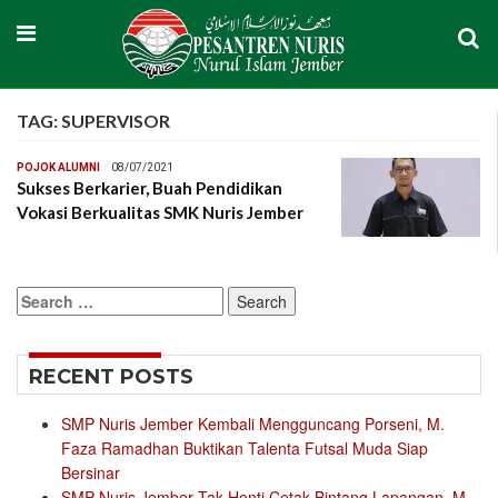
TAG:
SUPERVISOR
POJOK ALUMNI
08/07/2021
Sukses Berkarier, Buah Pendidikan
Vokasi Berkualitas SMK Nuris Jember
Search
for:
RECENT POSTS
SMP Nuris Jember Kembali Mengguncang Porseni, M.
Faza Ramadhan Buktikan Talenta Futsal Muda Siap
Bersinar
SMP Nuris Jember Tak Henti Cetak Bintang Lapangan, M.