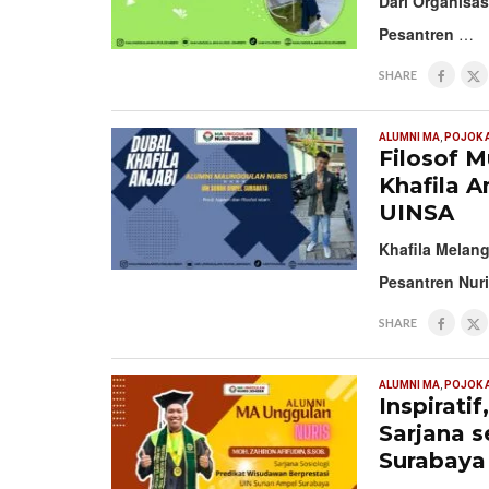
Dari Organisas
Pesantren
…
SHARE
ALUMNI MA
,
POJOK 
Filosof M
Khafila An
UINSA
Khafila Melan
Pesantren Nur
SHARE
ALUMNI MA
,
POJOK 
Inspirati
Sarjana 
Surabaya