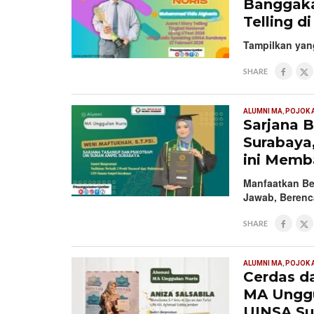
Banggaka
Telling d
Tampilkan yang
SHARE
ALUMNI MA
,
POJOK 
Sarjana B
Surabaya
ini Mem
Manfaatkan B
Jawab, Beren
SHARE
ALUMNI MA
,
POJOK 
Cerdas da
MA Unggu
UINSA Su