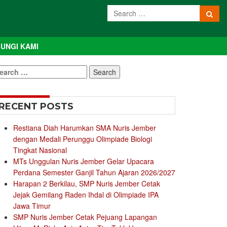
UNGI KAMI
earch
r:
RECENT POSTS
Restiana Diah Harumkan SMA Nuris Jember
dengan Medali Perunggu Olimpiade Biologi
Tingkat Nasional
MTs Unggulan Nuris Jember Gelar Upacara
Perdana Semester Ganjil Tahun Ajaran 2026/2027
Harapan 2 Berkilau, SMP Nuris Jember Cetak
Jejak Gemilang Raden Ihdal di Olimpiade IPA
Jawa Timur
SMP Nuris Jember Cetak Pejuang Lapangan