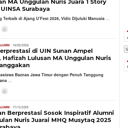
n MA Unggulan Nuris Juara 1 Story
i UINSA Surabaya
 Terbaik di Ajang U’Fest 2026, Vidic Dijuluki Manusia
…
ALUMNI
16/02/2026
Ar
erprestasi di UIN Sunan Ampel
, Hafizah Lulusan MA Unggulan Nuris
banggakan
easiswa Baznas Jawa Timur dengan Penuh Tanggung
cana
…
ALUMNI
17/12/2025
n Berprestasi Sosok Inspiratif Alumni
lan Nuris Juarai MHQ Musytaq 2025
rabaya