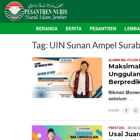
BERANDA
BERITA
PESANTREN
LEMB
Tag:
UIN Sunan Ampel Sura
ALUMNI MA
,
POJOK 
Maksimal
Unggulan 
Berpredi
Nikmati Momen
sebelum
…
SHARE
PRESTASI
28/02/2
Usai Juar