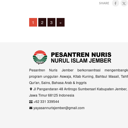
SHARE
Posts
Page
Page
Page
1
2
3
»
navigation
Pesantren Nuris Jember berkonsentrasi mengembangk
program unggulan Aswaja, Kitab Kuning, Bahtsul Masail, Tahf
Qur'an, Sains, Bahasa Arab & Inggris
Jl Pangandaran 48 Antirogo Sumbersari Kabupaten Jember,
Jawa Timur 68125 Indonesia
+62 331 339544
yayasannurisjember@gmail.com