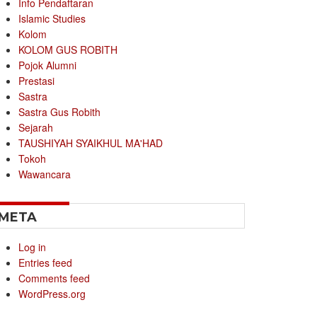
Info Pendaftaran
Islamic Studies
Kolom
KOLOM GUS ROBITH
Pojok Alumni
Prestasi
Sastra
Sastra Gus Robith
Sejarah
TAUSHIYAH SYAIKHUL MA'HAD
Tokoh
Wawancara
META
Log in
Entries feed
Comments feed
WordPress.org