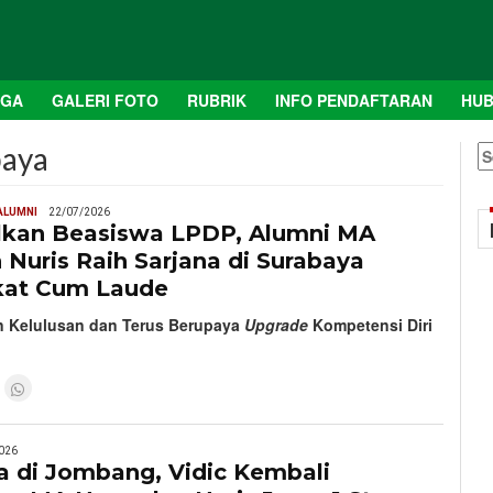
AGA
GALERI FOTO
RUBRIK
INFO PENDAFTARAN
HUB
baya
S
fo
ALUMNI
22/07/2026
kan Beasiswa LPDP, Alumni MA
Nuris Raih Sarjana di Surabaya
kat Cum Laude
 Kelulusan dan Terus Berupaya
Upgrade
Kompetensi Diri
026
a di Jombang, Vidic Kembali