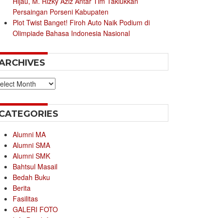
Hijau, M. Rizky Aziz Antar Tim Taklukkan
Persaingan Porseni Kabupaten
Plot Twist Banget! Firoh Auto Naik Podium di
Olimpiade Bahasa Indonesia Nasional
ARCHIVES
chives
CATEGORIES
Alumni MA
Alumni SMA
Alumni SMK
Bahtsul Masail
Bedah Buku
Berita
Fasilitas
GALERI FOTO