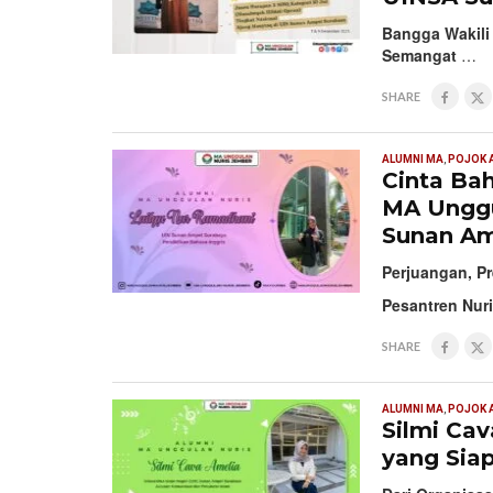
Bangga Wakili
Semangat
…
SHARE
ALUMNI MA
,
POJOK 
Cinta Bah
MA Unggu
Sunan Am
Perjuangan, Pr
Pesantren Nur
SHARE
ALUMNI MA
,
POJOK 
Silmi Ca
yang Sia