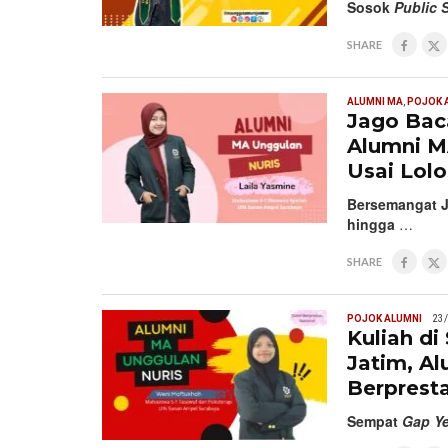
Sosok
Public
SHARE
ALUMNI MA
,
POJOK 
Jago Baca
Alumni M
Usai Lol
Bersemangat Ja
hingga
…
SHARE
POJOK ALUMNI
23
Kuliah d
Jatim, A
Berpresta
Sempat
Gap Ye