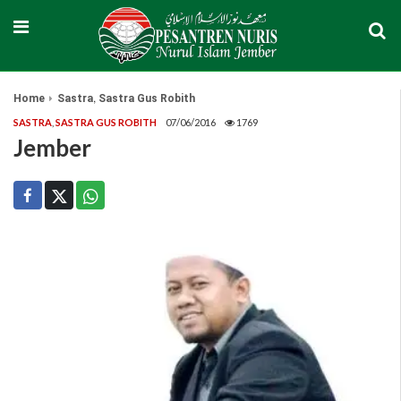
,
Home
Sastra
Sastra Gus Robith
SASTRA
,
SASTRA GUS ROBITH
07/06/2016
1769
Jember